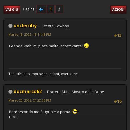
1
2
Pagine
VAI GIÙ
AZIONI
uncleroby
Utente Cowboy
Marzo 18, 2022, 18:11:48 PM
#15
Grande Web, mi piace molto: accattivante!
The rule is to improvise, adapt, overcome!
docmarco62
Docteur M.L. - Mostro delle Dune
Marzo 20, 2022, 21:22:26 PM
#16
Boh! secondo me è uguale a prima
D.M.L