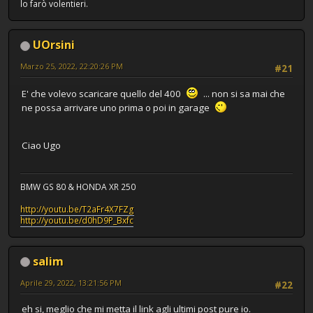
lo farò volentieri.
UOrsini
Marzo 25, 2022, 22:20:26 PM
#21
E' che volevo scaricare quello del 400
... non si sa mai che
ne possa arrivare uno prima o poi in garage
Ciao Ugo
BMW GS 80 & HONDA XR 250
http://youtu.be/T2aFr4X7FZg
http://youtu.be/d0hD9P_Bxfc
salim
Aprile 29, 2022, 13:21:56 PM
#22
eh si, meglio che mi metta il link agli ultimi post pure io.