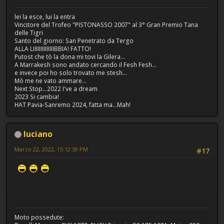
lei la esce, lui la entra
Vincitore del Trofeo "PISTONASSO 2007" al 3° Gran Premio Tana
delle Tigri
Santo del giorno: San Penetrato da Tergo
ALLA LIIIIIIIIIIIIIIBBIA! FATTO!
Putost che tò la dona mi tovi la Gilera...
A Marrakesh sono andato cercando il Fesh Fesh...
e invece poi ho solo trovato me stesh...
Mò me ne vato ammare...
Next Stop...2022 I've a dream
2023 Si cambia!
HAT Pavia-Sanremo 2024, fatta ma...Mah!
luciano
Marzo 22, 2022, 15:12:59 PM
#17
Moto possedute: