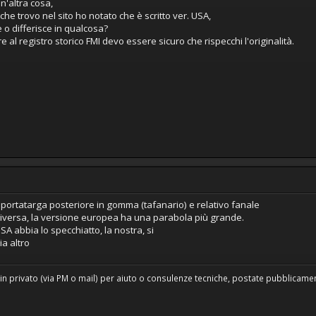
n'altra cosa,
che trovo nel sito ho notato che è scritto ver. USA,
e o differisce in qualcosa?
re al registro storico FMI devo essere sicuro che rispecchi l'originalità.
 portatarga posteriore in gomma (tafanario) e relativo fanale
iversa, la versione europea ha una parabola più grande.
SA abbia lo specchiatto, la nostra, si
a altro
in privato (via PM o mail) per aiuto o consulenze tecniche, postate pubblicament