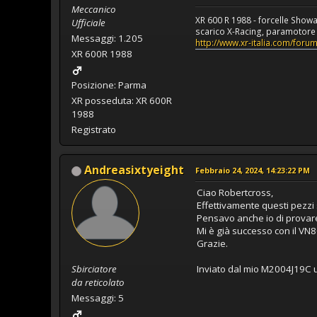
Meccanico
XR 600 R 1988 - forcelle Show
Ufficiale
scarico X-Racing, paramotore a
Messaggi: 1.205
http://www.xr-italia.com/for
XR 600R 1988
Posizione: Parma
XR posseduta: XR 600R
1988
Registrato
Andreasixtyeight
Febbraio 24, 2024, 14:23:22 PM
Ciao Robertcross,
Effettivamente questi pezzi so
Pensavo anche io di provare 
Mi è già successo con il VN80
Grazie.
Sbirciatore
Inviato dal mio M2004J19C u
da reticolato
Messaggi: 5