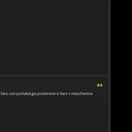
#4
, faro con portatarga posteriore e faro + mascherina