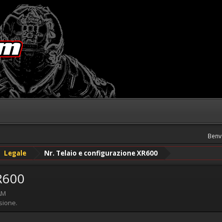
Benv
Legale
Nr. Telaio e configurazione XR600
XR600
AM
sione.