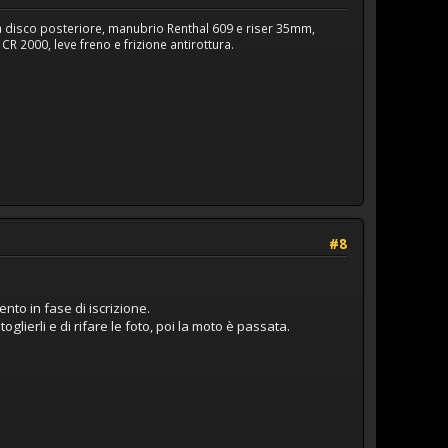
a disco posteriore, manubrio Renthal 609 e riser 35mm,
R 2000, leve freno e frizione antirottura.
#8
to in fase di iscrizione.
glierli e di rifare le foto, poi la moto è passata.