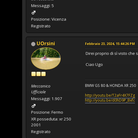
Messaggi: 5
Posizione: Vicenza
Registrato
UOrsini
Febbraio 23, 2024, 15:44:26 PM
Direi proprio di sì visto che s
Ciao Ugo
BMW GS 80 & HONDA XR 250
Meccanico
Ufficiale
http://youtu.be/T2aFr4X7FZg
Messaggi: 1.907
http://youtu.be/d0hD9P_Bxfc
Posizione: Fermo
XR posseduta: xr 250
2001
Registrato