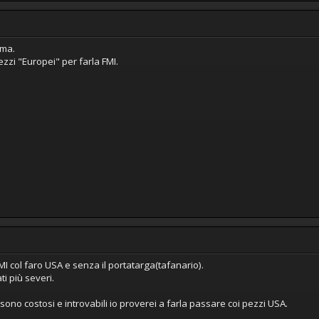
rma.
ezzi "Europei" per farla FMI.
I col faro USA e senza il portatarga(tafanario).
i più severi.
ono costosi e introvabili io proverei a farla passare coi pezzi USA.