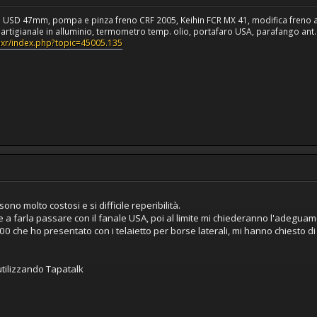
a USD 47mm, pompa e pinza freno CRF 2005, Keihin FCR MX 41, modifica freno 
rtigianale in alluminio, termometro temp. olio, portafaro USA, parafango ant. C
umxr/index.php?topic=45005.135
no molto costosi e si difficile reperibilità.
a farla passare con il fanale USA, poi al limite mi chiederanno l'adeguamen
0 che ho presentato con i telaietto per borse laterali, mi hanno chiesto di to
tilizzando Tapatalk