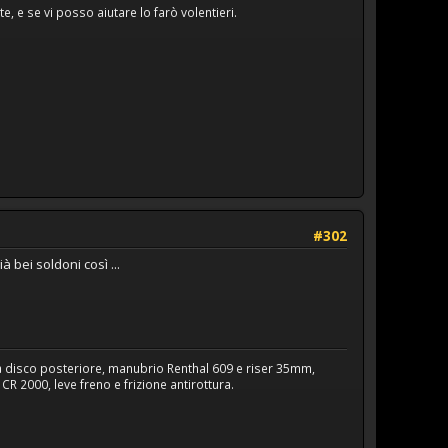
, e se vi posso aiutare lo farò volentieri.
#302
bei soldoni così ...
a disco posteriore, manubrio Renthal 609 e riser 35mm,
R 2000, leve freno e frizione antirottura.