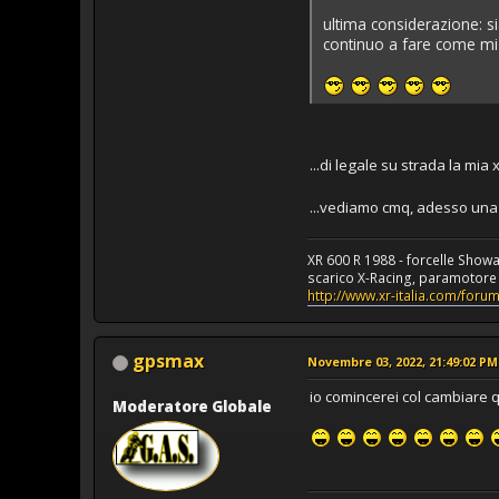
ultima considerazione: si
continuo a fare come mi 
...di legale su strada la mi
...vediamo cmq, adesso una b
XR 600 R 1988 - forcelle Show
scarico X-Racing, paramotore a
http://www.xr-italia.com/for
gpsmax
Novembre 03, 2022, 21:49:02 PM
io comincerei col cambiare 
Moderatore Globale