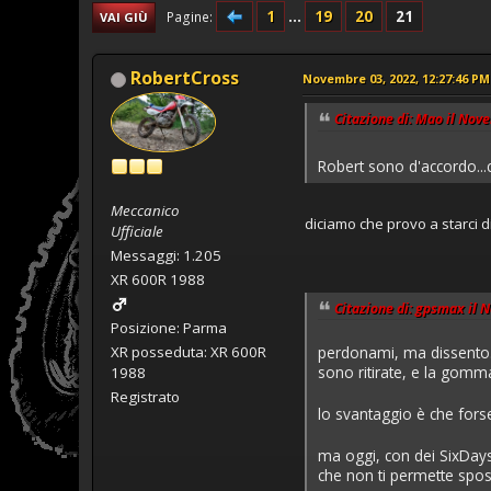
1
...
19
20
21
Pagine
VAI GIÙ
RobertCross
Novembre 03, 2022, 12:27:46 PM
Citazione di: Mao il Nov
Robert sono d'accordo...c
Meccanico
diciamo che provo a starci di
Ufficiale
Messaggi: 1.205
XR 600R 1988
Citazione di: gpsmax il 
Posizione: Parma
XR posseduta: XR 600R
perdonami, ma dissento. 
sono ritirate, e la gomma
1988
Registrato
lo svantaggio è che fors
ma oggi, con dei SixDay
che non ti permette spos