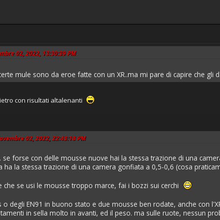
embre 02, 2022, 13:30:39 PM
erte mule sono da eroe fatte con un XR..ma mi pare di capire che gli dai
etro con risultati altalenanti
Novembre 02, 2022, 22:43:18 PM
se forse con delle mousse nuove hai la stessa trazione di una camera 
 ha la stessa trazione di una camera gonfiata a 0,5-0,6 (cosa praticame
e che se usi le mousse troppo marce, fai i bozzi sui cerchi
s o degli EN91 in buono stato e due mousse ben rodate, anche con l'X
tamenti in sella molto in avanti, ed il peso. ma sulle ruote, nessun pr