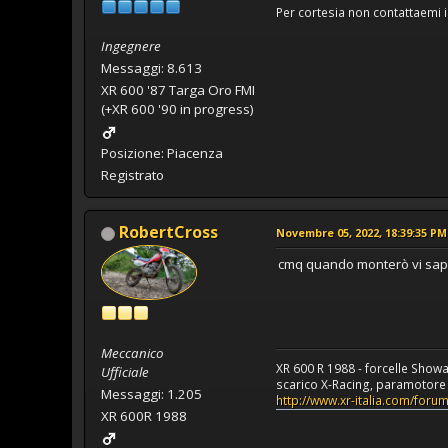
Per cortesia non contattaemi i
Ingegnere
Messaggi: 8.613
XR 600 '87 Targa Oro FMI
(+XR 600 '90 in progress)
Posizione: Piacenza
Registrato
RobertCross
Novembre 05, 2022, 18:39:35 PM
cmq quando monterò vi saprò
Meccanico
XR 600 R 1988 - forcelle Show
Ufficiale
scarico X-Racing, paramotore a
Messaggi: 1.205
http://www.xr-italia.com/for
XR 600R 1988