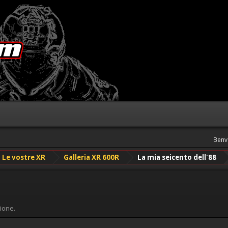
Benv
Le vostre XR
Galleria XR 600R
La mia seicento dell'88
ione.