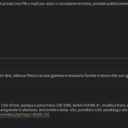
n privato (via PM o mail) per aiuto o consulenze tecniche, postate pubblicamente
 dire, adesso finisco la mia gomma e revisiono forche e mono che son già 
a USD 47mm, pompa e pinza freno CRF 2005, Keihin FCR MX 41, modifica freno 
rtigianale in alluminio, termometro temp. olio, portafaro USA, parafango ant. C
umxr/index.php?topic=45005.135