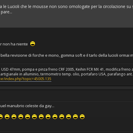
a le Lucioli che le mousse non sono omologate per la circolazione su str
pare...
a xr non ha niente
ella revisione di forche e mono, gomma soft e il tarlo della lucioli ormai
a USD 47mm, pompa e pinza freno CRF 2005, Keihin FCR MX 41, modifica freno 
rtigianale in alluminio, termometro temp. olio, portafaro USA, parafango ant. C
umxr/index.php?topic=45005.135
quel manubrio celeste da gay...