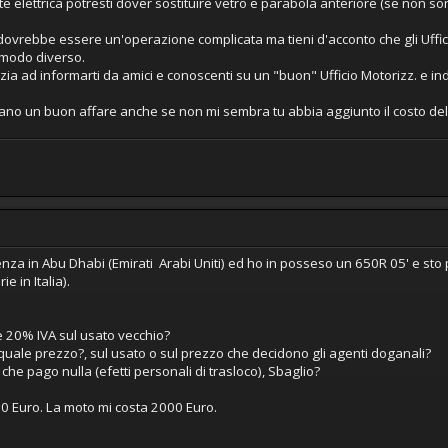
arte elettrica potresti dover sostituire vetro e parabola anteriore (se non so
dovrebbe essere un'operazione complicata ma tieni d'acconto che gli Uffici
 modo diverso.
izia ad informarti da amici e conoscenti su un "buon" Ufficio Motorizz. e in
 un buon affare anche se non mi sembra tu abbia aggiunto il costo del t
enza in Abu Dhabi (Emirati Arabi Uniti) ed ho in posseso un 650R 05' e st
e in Italia).
 20% IVA sul usato vecchio?
quale prezzo?, sul usato o sul prezzo che decidono gli agenti doganali?
o che pago nulla (efetti personali di trasloco), Sbaglio?
200 Euro. La moto mi costa 2000 Euro.