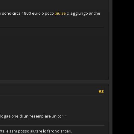
li sono circa 4800 euro o poco
più.se
ci aggiungo anche
#3
omologazione di un "esemplare unico" ?
e, e se vi posso aiutare lo farò volentieri.