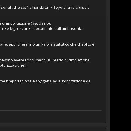
rsonali, che sò, 15 honda xr, 7 Toyota land-cruiser,
 di importazione (Iva, dazio).
urre e legalizzare il documento dall'ambasciata.
e, applicheranno un valore statistico che di solito è
devono avere i documenti (= libretto di circolazione,
Motorizzazione).
to che l'importazione è soggetta ad autorizzazione del