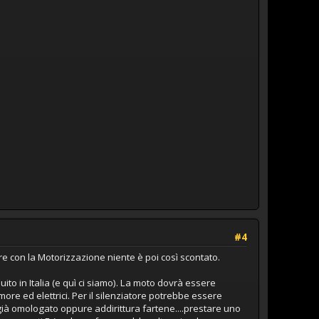
#4
con la Motorizzazione niente è poi così scontato.
ito in Italia (e quì ci siamo). La moto dovrà essere
ore ed elettrici. Per il silenziatore potrebbe essere
to già omologato oppure addirittura fartene....prestare uno