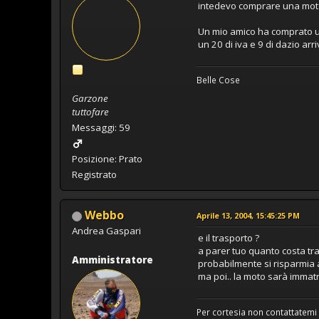
intedevo comprare una moto
Un mio amico ha comprato un
un 20 di iva e 9 di dazio arr
Belle Cose
Garzone
tuttofare
Messaggi: 59
Posizione: Prato
Registrato
Webbo
Aprile 13, 2004, 15:45:25 PM
Andrea Gaspari
e il trasporto ?
a parer tuo quanto costa tra
Amministratore
probabilmente si risparmia 
ma poi.. la moto sarà immatr
Per cortesia non contattatemi 