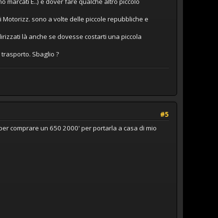
no marcati E..) e dover fare qualche altro piccolo
 Motorizz. sono a volte delle piccole repubbliche e
dirizzati là anche se dovesse costarti una piccola
rasporto. Sbaglio ?
#5
o per comprare un 650 2000' per portarla a casa di mio