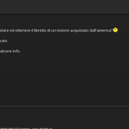
lare ed ottenere il libretto di un motore acquistato dall'america?
sato.
alcune info.
immatricolazione, una moto si...