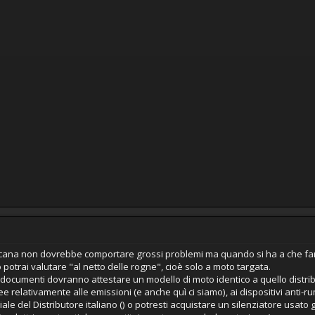
cana non dovrebbe comportare grossi problemi ma quando si ha a che fare 
o potrai valutare "al netto delle rogne", cioè solo a moto targata.
i documenti dovranno attestare un modello di moto identico a quello distribu
relativamente alle emissioni (e anche quì ci siamo), ai dispositivi anti-rum
ciale del Distributore italiano () o potresti acquistare un silenziatore usa