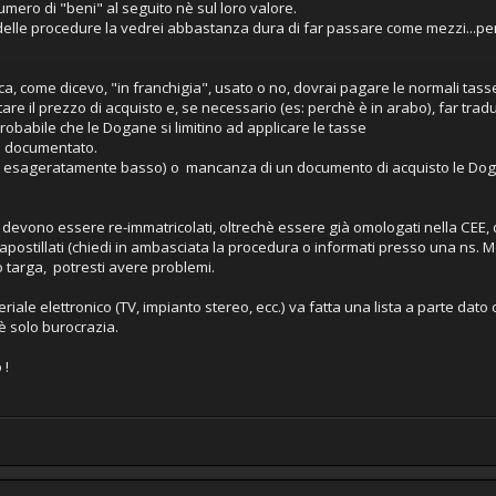
umero di "beni" al seguito nè sul loro valore.
tà delle procedure la vedrei abbastanza dura di far passare come mezzi...pe
a, come dicevo, "in franchigia", usato o no, dovrai pagare le normali tasse
e il prezzo di acquisto e, se necessario (es: perchè è in arabo), far trad
obabile che le Dogane si limitino ad applicare le tasse
re documentato.
re esageratamente basso) o mancanza di un documento di acquisto le Dogan
e devono essere re-immatricolati, oltrechè essere già omologati nella CEE, 
 e apostillati (chiedi in ambasciata la procedura o informati presso una ns. 
io targa, potresti avere problemi.
eriale elettronico (TV, impianto stereo, ecc.) va fatta una lista a parte da
 è solo burocrazia.
 !