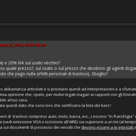
Marzo 25, 2005, 08:39:04 AM
%) e 20% IVA sul usato vecchio?
 su quale prezzo?, sul usato o sul prezzo che decidono gli agenti dogan
credo che pago nulla (efetti personali di trasloco), Sbaglio?
o abbastanza articolati e si prestano quindi ad interpretazioni e a sfumat
a mia opinione che, ripeto, per motivi legati magari ai rapporti con gli Emir
le al tuo caso.
a quindi dato che sono loro che certificano la lista dei beni !
 (beni di trasloco compreso auto, moto, barca, ecc...) escono "in franchigia
a (vedi emissione VISA o iscrizione all'AIRE) sia superiore a un tot (al temp
ata sui documenti di possesso dei veicoli) che
devono essere a te intestati