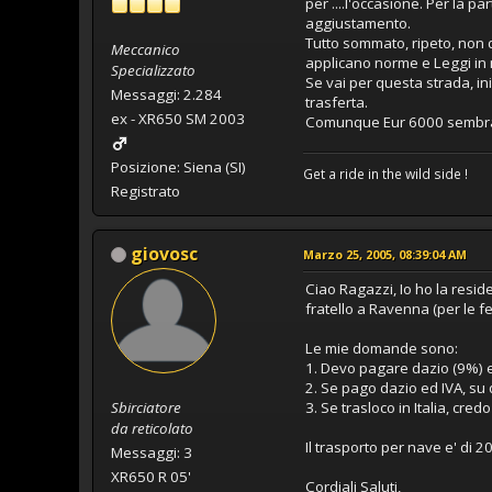
per ....l'occasione. Per la p
aggiustamento.
Tutto sommato, ripeto, non 
Meccanico
applicano norme e Leggi in
Specializzato
Se vai per questa strada, in
Messaggi: 2.284
trasferta.
ex - XR650 SM 2003
Comunque Eur 6000 sembrano
Posizione: Siena (SI)
Get a ride in the wild side !
Registrato
giovosc
Marzo 25, 2005, 08:39:04 AM
Ciao Ragazzi, Io ho la resid
fratello a Ravenna (per le feri
Le mie domande sono:
1. Devo pagare dazio (9%) e
2. Se pago dazio ed IVA, su 
Sbirciatore
3. Se trasloco in Italia, cred
da reticolato
Il trasporto per nave e' di 
Messaggi: 3
XR650 R 05'
Cordiali Saluti,