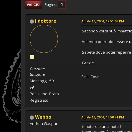
1
Pagine
VAI GIÙ
i dottore
Aprile 13, 2004, 12:51:08 PM
Secondo voi si può immatrico
Volendo potrebbe essere u
Sapete dove poter reperire 
Grazie
Garzone
tuttofare
Belle Cose
Messaggi: 59
Posizione: Prato
Registrato
Webbo
Aprile 13, 2004, 13:50:41 PM
Andrea Gaspari
il motore o una moto ?
il motore non è soggetto ad 