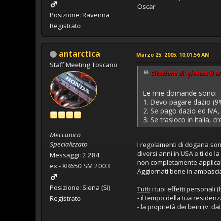
Oscar
Posizione: Ravenna
Registrato
antarctica
Marzo 25, 2005, 10:01:56 AM
Staff Meeting Toscano
Citazione di: giovosc il 
Le mie domande sono:
1. Devo pagare dazio (9
2. Se pago dazio ed IVA,
3. Se trasloco in Italia, 
Meccanico
Specializzato
I regolamenti di dogana son
diversi anni in USA e ti do l
Messaggi: 2.284
non completamente applicabi
ex - XR650 SM 2003
Aggiornati bene in ambasciat
Posizione: Siena (SI)
Tutti
i tuoi effetti personali
- il tempo della tua residenz
Registrato
- la proprietà dei beni (v. d