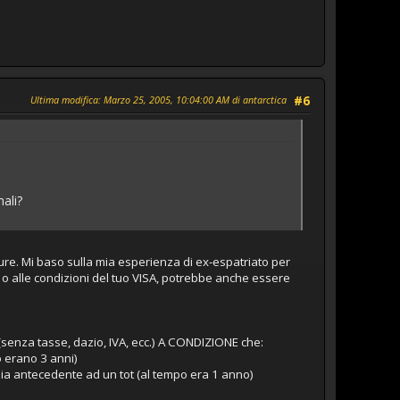
Ultima modifica
: Marzo 25, 2005, 10:04:00 AM di antarctica
#6
ali?
ure. Mi baso sulla mia esperienza di ex-espatriato per
ati o alle condizioni del tuo VISA, potrebbe anche essere
" (senza tasse, dazio, IVA, ecc.) A CONDIZIONE che:
o erano 3 anni)
sia antecedente ad un tot (al tempo era 1 anno)