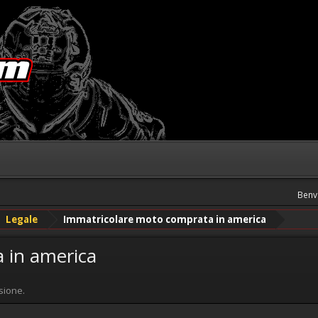
Benv
Legale
Immatricolare moto comprata in america
 in america
sione.