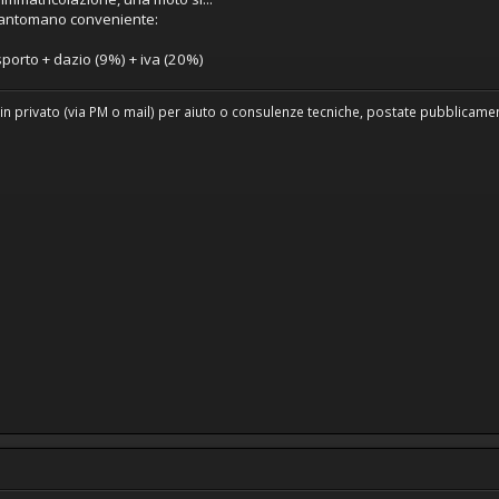
 tantomano conveniente:
sporto + dazio (9%) + iva (20%)
in privato (via PM o mail) per aiuto o consulenze tecniche, postate pubblicament