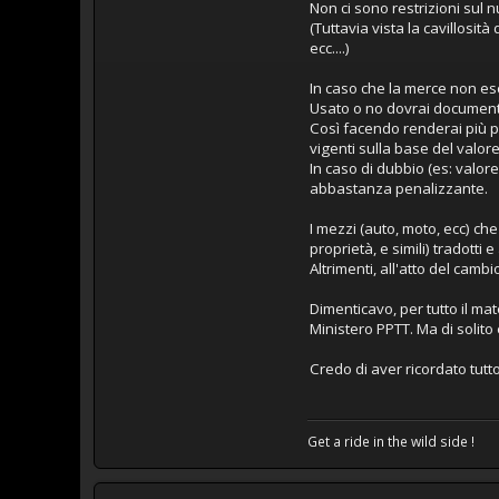
Non ci sono restrizioni sul n
(Tuttavia vista la cavillosi
ecc....)
In caso che la merce non esc
Usato o no dovrai documentar
Così facendo renderai più pr
vigenti sulla base del valo
In caso di dubbio (es: valo
abbastanza penalizzante.
I mezzi (auto, moto, ecc) ch
proprietà, e simili) tradotti
Altrimenti, all'atto del camb
Dimenticavo, per tutto il mat
Ministero PPTT. Ma di solito
Credo di aver ricordato tutto
Get a ride in the wild side !