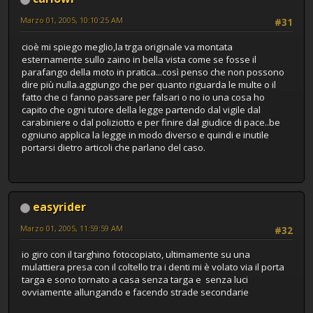
Marzo 01, 2005, 10:10:25 AM
#31
cioè mi spiego meglio,la trga originale va montata
esternamente sullo zaino in bella vista come se fosse il
parafango della moto in pratica...così penso che non possono
dire più nulla.aggiungo che per quanto riguarda le multe o il
fatto che ci fanno passare per falsari o no io una cosa ho
capito che ogni tutore della legge partendo dal vigile dal
carabiniere o dal poliziotto e per finire dal giudice di pace..be
ogniuno applica la legge in modo diverso e quindi e inutile
portarsi dietro articoli che parlano del caso.
easyrider
Marzo 01, 2005, 11:59:59 AM
#32
io giro con il targhino fotocopiato, ultimamente su una
mulattiera presa con il coltello tra i denti mi è volato via il porta
targa e sono tornato a casa senza targa e senza luci
ovviamente allungando e facendo strade secondarie