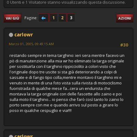
0 Utenti e 1 Visitatore stanno visualizzando questa discussione.
1
2
3
Pagine
VAI GIÙ
AZIONI
carlowr
Marzo 01, 2005, 09:49:15 AM
#30
restando sempre in tema targhino: ieri sera mentre facevo un
pò di manutenzione alla mia wr ho eliminato la targa originale
per sostituirla con il targhino rippicciolito a colori visto che
l'originale dopo tre uscite si sta già deteriorando a colpi di
sassate e di fango tipo colla,mentre montavo il targhino mi e
venuto in mente di una foto vista sulla rivista di motociclismo
fuoristrada di qualche mese fa...cera un endurista che
montava la targa originale con delle fascette allo zaino e poi
sulla moto il targhino... io penso che farò così tanto lo zaino lo
porto sempre con me e quando arrivo sul posto a girare lo
poso in qualche cespuglio e via!!!!
carlowr