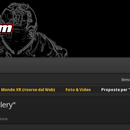
Benv
Mondo XR (risorse dal Web)
Foto & Video
Proposte per "
lery"
ione.