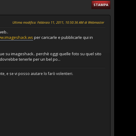
STAMPA
Ultima modifica
: Febbraio 11, 2011, 10:50:36 AM di Webmaster
web..
w.imageshack.ws
per caricarle e pubblicarle qui in
nque su imageshack.. perchè oggi quelle foto su quel sito
ovrebbe tenerle per un bel po...
e, e se vi posso aiutare lo farò volentieri.