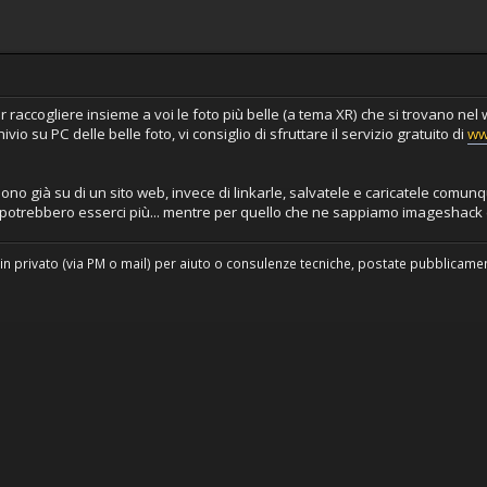
 raccogliere insieme a voi le foto più belle (a tema XR) che si trovano nel 
io su PC delle belle foto, vi consiglio di sfruttare il servizio gratuito di
ww
sono già su di un sito web, invece di linkarle, salvatele e caricatele comu
potrebbero esserci più... mentre per quello che ne sappiamo imageshack d
in privato (via PM o mail) per aiuto o consulenze tecniche, postate pubblicament