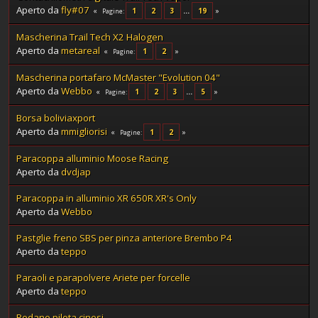
Aperto da
fly#07
1
2
3
...
19
Pagine
Mascherina Trail Tech X2 Halogen
Aperto da
metareal
1
2
Pagine
Mascherina portafaro McMaster "Evolution 04"
Aperto da
Webbo
1
2
3
...
5
Pagine
Borsa boliviaxport
Aperto da
mmigliorisi
1
2
Pagine
Paracoppa alluminio Moose Racing
Aperto da
dvdjap
Paracoppa in alluminio XR 650R XR's Only
Aperto da
Webbo
Pastglie freno SBS per pinza anteriore Brembo P4
Aperto da
teppo
Paraoli e parapolvere Ariete per forcelle
Aperto da
teppo
Pedane pilota cinesi