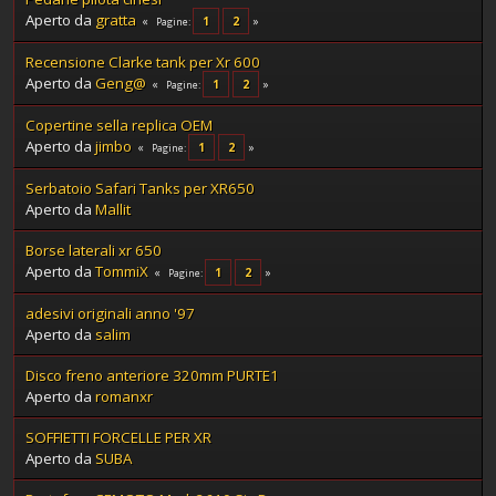
Aperto da
gratta
1
2
Pagine
Recensione Clarke tank per Xr 600
Aperto da
Geng@
1
2
Pagine
Copertine sella replica OEM
Aperto da
jimbo
1
2
Pagine
Serbatoio Safari Tanks per XR650
Aperto da
Mallit
Borse laterali xr 650
Aperto da
TommiX
1
2
Pagine
adesivi originali anno '97
Aperto da
salim
Disco freno anteriore 320mm PURTE1
Aperto da
romanxr
SOFFIETTI FORCELLE PER XR
Aperto da
SUBA