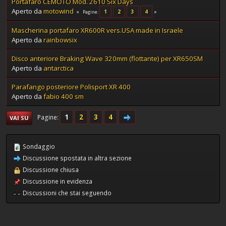
Portafaro CEMOTO Mod. 2610 Six Days
Aperto da
motowind
1
2
3
4
Pagine
Mascherina portafaro XR600R vers.USA made in Israele
Aperto da
rainbowsix
Disco anteriore Braking Wave 320mm (flottante) per XR650SM
Aperto da
antarctica
Parafango posteriore Polisport XR 400
Aperto da
fabio 400 sm
1
2
3
4
Pagine
VAI SU
Sondaggio
Discussione spostata in altra sezione
Discussione chiusa
Discussione in evidenza
Discussioni che stai seguendo