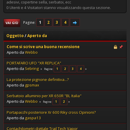
adesivi, copertine sella, serbatoi, ecc
0 Utenti e 4 Visitatori stanno visualizzando questa sezione.
1
2
3
4
Pagine
VAI GIÙ
Oggetto
/
Aperto da
Come si scrive una buona recensione
Aperto da
Webbo
PORTAFARO UFO "XR REPLICA"
Aperto da
Sebring
1
2
3
4
Pagine
La protezione pignone definitiva...?
Aperto da
gpsmax
Serbatoio alluminio per XR 650R "BL Italia"
Aperto da
Webbo
1
2
Pagine
Portapacchi posteriore Xr 600 Riky cross Opinioni?
Aperto da
gaspa13
Contachilometri digitale Trail Tech Vapor