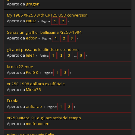
Aperto da
gragen
My 1985 XR250 with CR125 USD conversion
Aperto da
catuk
1
2
Pagine
Senza un graffio.. bellissima Xr250-1994
Aperto da
edoxr
1
2
3
Pagine
gli anni passano le cilindrate scendono
Aperto da
lelef
1
2
3
...
5
Pagine
la mia 22enne
Aperto da
Pier88
1
2
Pagine
xr 250 1998 dall'ara ex ufficiale
Aperto da
Mirko75
Eccola.
Aperto da
anfiarao
1
2
Pagine
xr250-vitara '91 e gli acciacchi del tempo
Aperto da
mmfenomen
prima uscita con mio figlio