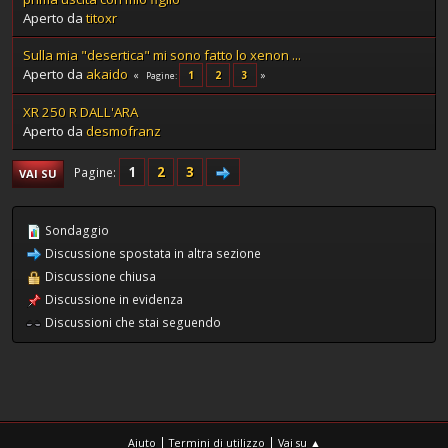
Aperto da
titoxr
Sulla mia "desertica" mi sono fatto lo xenon ...
Aperto da
akaido
1
2
3
Pagine
XR 250 R DALL'ARA
Aperto da
desmofranz
1
2
3
Pagine
VAI SU
Sondaggio
Discussione spostata in altra sezione
Discussione chiusa
Discussione in evidenza
Discussioni che stai seguendo
|
|
Aiuto
Termini di utilizzo
Vai su ▲