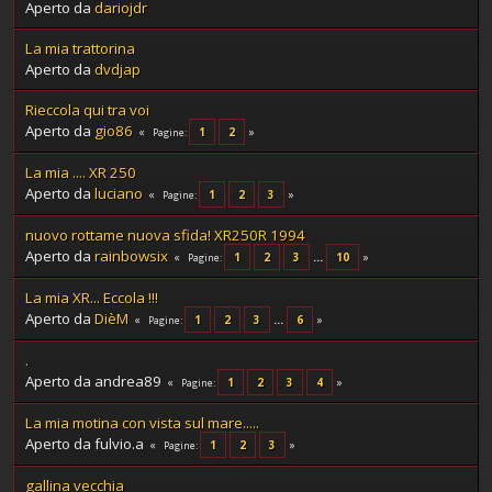
Aperto da
dariojdr
La mia trattorina
Aperto da
dvdjap
Rieccola qui tra voi
Aperto da
gio86
1
2
Pagine
La mia .... XR 250
Aperto da
luciano
1
2
3
Pagine
nuovo rottame nuova sfida! XR250R 1994
Aperto da
rainbowsix
1
2
3
...
10
Pagine
La mia XR... Eccola !!!
Aperto da
DièM
1
2
3
...
6
Pagine
.
Aperto da andrea89
1
2
3
4
Pagine
La mia motina con vista sul mare.....
Aperto da fulvio.a
1
2
3
Pagine
gallina vecchia