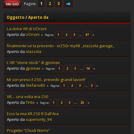
1
2
3
Pagine
VAI GIÙ
Oggetto
/
Aperto da
La dolce XR di UOrsini
Aperto da
UOrsini
1
2
3
...
47
Pagine
finalmente ve la presento - xr250r my98 _stazzola garage_
Aperto da
stazzola
L'XR "stone stock" di gpsmax
Aperto da
gpsmax
1
2
3
...
16
Pagine
Mi son preso il 250.. prevedo grandi lavori!!
Aperto da
Stefano80
1
2
3
...
5
Pagine
XR.... una volta era 250
Aperto da
Tinto
1
2
3
...
25
Pagine
Ecco la mia XR 250 R Dall'Ara
Aperto da
superiority_94
Progetto “Chuck Norris”