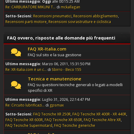
Ultimo messaggio:
Oggi
alle 00:15:25 AM
Re: CARBURATORE MIKUNI T...
di
mckallagan
Sotto-Sezioni
Recensioni pneumatici
Recensioni abbigliamento
Recensioni parti motore
Recensioni sovrastrutture e ciclistica
FAQ ovvero, risposte alle domande più frequenti
FAQ XR-Italia.com
FAQ sul sito e la sua gestione
Ultimo messaggio:
Marzo 06, 2011, 15:31:50 PM
Re: XR-Italia.com è un c...
di
Sbirro - Beco 155
Tecnica e manutenzione
FAQ su questioni tecniche generali o legati a modelli
specifici di XR
Ultimo messaggio:
Luglio 31, 2026, 22:14:47 PM
Re: Circuito lubrificazi...
di
gpsmax
Sotto-Sezioni
FAQ Tecniche XR 250R
FAQ Tecniche XR 400R - XR 440R
FAQ Tecniche XR 600R
FAQ Tecniche XR 650R
FAQ Tecniche Altre XR
FAQ Tecniche Supermotard
FAQ Tecniche generiche