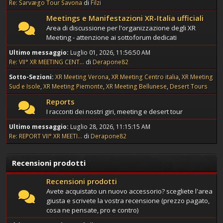
Re: Sarvægo Tour Savona
di
Filzi
Meetings e Manifestazioni XR-Italia ufficiali
Area di discussione per l'organizzazione degli XR
Meeting - attenzione ai sottoforum dedicati
Ultimo messaggio:
Luglio 01, 2026, 11:56:50 AM
Re: VII° XR MEETING CENT...
di
Derapone82
Sotto-Sezioni
XR Meeting Verona
XR Meeting Centro italia
XR Meeting
Sud e Isole
XR Meeting Piemonte
XR Meeting Bellunese
Desert Tours
Reports
I racconti dei nostri giri, meeting e desert tour
Ultimo messaggio:
Luglio 28, 2026, 11:15:15 AM
Re: REPORT VII° XR MEETI...
di
Derapone82
Recensioni prodotti
Recensioni prodotti
Avete acquistato un nuovo accessorio? scegliete l'area
giusta e scrivete la vostra recensione (prezzo pagato,
cosa ne pensate, pro e contro)