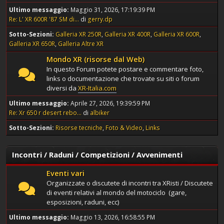
Ultimo messaggio:
Maggio 31, 2026, 17:19:39 PM
Re: L' XR 600R '87 SM di...
di
gerry.dp
Sotto-Sezioni
Galleria XR 250R
Galleria XR 400R
Galleria XR 600R
Galleria XR 650R
Galleria Altre XR
Mondo XR (risorse dal Web)
In questo Forum potete postare e commentare foto,
links o documentazione che trovate su siti o forum
diversi da
XR-Italia.com
Ultimo messaggio:
Aprile 27, 2026, 19:39:59 PM
Re: Xr 650 r desert rebo...
di
albiker
Sotto-Sezioni
Risorse tecniche
Foto & Video
Links
Incontri / Raduni / Competizioni / Avvenimenti
Eventi vari
Organizzate o discutete di incontri tra XRisti / Discutete
di eventi relativi al mondo del motociclo (gare,
esposizioni, raduni, ecc)
Ultimo messaggio:
Maggio 13, 2026, 16:58:55 PM