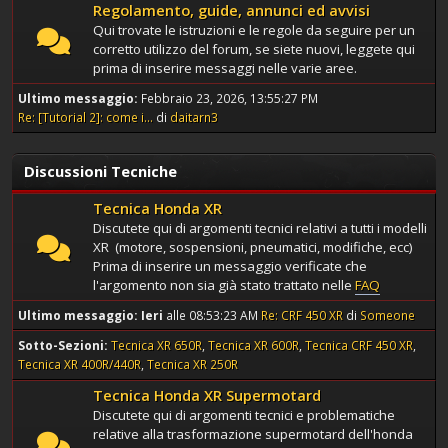
Regolamento, guide, annunci ed avvisi
Qui trovate le istruzioni e le regole da seguire per un
corretto utilizzo del forum, se siete nuovi, leggete qui
prima di inserire messaggi nelle varie aree.
Ultimo messaggio:
Febbraio 23, 2026, 13:55:27 PM
Re: [Tutorial 2]: come i...
di
daitarn3
Discussioni Tecniche
Tecnica Honda XR
Discutete qui di argomenti tecnici relativi a tutti i modelli
XR (motore, sospensioni, pneumatici, modifiche, ecc)
Prima di inserire un messaggio verificate che
l'argomento non sia già stato trattato nelle
FAQ
Ultimo messaggio:
Ieri
alle 08:53:23 AM
Re: CRF 450 XR
di
Someone
Sotto-Sezioni
Tecnica XR 650R
Tecnica XR 600R
Tecnica CRF 450 XR
Tecnica XR 400R/440R
Tecnica XR 250R
Tecnica Honda XR Supermotard
Discutete qui di argomenti tecnici e problematiche
relative alla trasformazione supermotard dell'honda