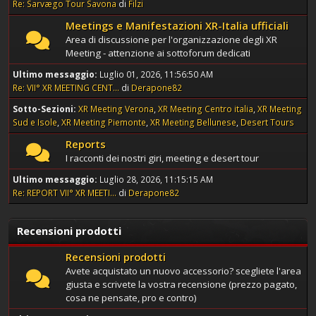
Re: Sarvægo Tour Savona
di
Filzi
Meetings e Manifestazioni XR-Italia ufficiali
Area di discussione per l'organizzazione degli XR
Meeting - attenzione ai sottoforum dedicati
Ultimo messaggio:
Luglio 01, 2026, 11:56:50 AM
Re: VII° XR MEETING CENT...
di
Derapone82
Sotto-Sezioni
XR Meeting Verona
XR Meeting Centro italia
XR Meeting
Sud e Isole
XR Meeting Piemonte
XR Meeting Bellunese
Desert Tours
Reports
I racconti dei nostri giri, meeting e desert tour
Ultimo messaggio:
Luglio 28, 2026, 11:15:15 AM
Re: REPORT VII° XR MEETI...
di
Derapone82
Recensioni prodotti
Recensioni prodotti
Avete acquistato un nuovo accessorio? scegliete l'area
giusta e scrivete la vostra recensione (prezzo pagato,
cosa ne pensate, pro e contro)