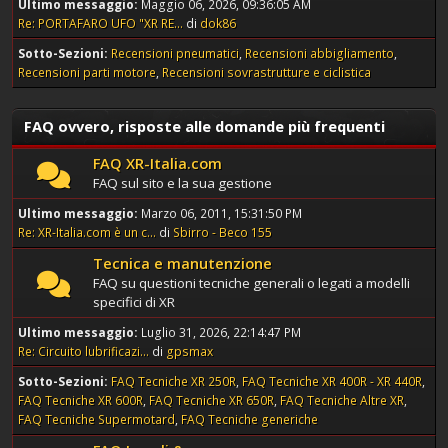
Ultimo messaggio:
Maggio 06, 2026, 09:36:05 AM
Re: PORTAFARO UFO "XR RE...
di
dok86
Sotto-Sezioni
Recensioni pneumatici
Recensioni abbigliamento
Recensioni parti motore
Recensioni sovrastrutture e ciclistica
FAQ ovvero, risposte alle domande più frequenti
FAQ XR-Italia.com
FAQ sul sito e la sua gestione
Ultimo messaggio:
Marzo 06, 2011, 15:31:50 PM
Re: XR-Italia.com è un c...
di
Sbirro - Beco 155
Tecnica e manutenzione
FAQ su questioni tecniche generali o legati a modelli
specifici di XR
Ultimo messaggio:
Luglio 31, 2026, 22:14:47 PM
Re: Circuito lubrificazi...
di
gpsmax
Sotto-Sezioni
FAQ Tecniche XR 250R
FAQ Tecniche XR 400R - XR 440R
FAQ Tecniche XR 600R
FAQ Tecniche XR 650R
FAQ Tecniche Altre XR
FAQ Tecniche Supermotard
FAQ Tecniche generiche