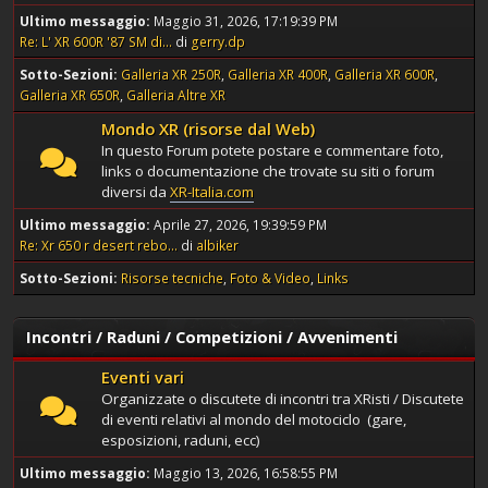
Ultimo messaggio:
Maggio 31, 2026, 17:19:39 PM
Re: L' XR 600R '87 SM di...
di
gerry.dp
Sotto-Sezioni
Galleria XR 250R
Galleria XR 400R
Galleria XR 600R
Galleria XR 650R
Galleria Altre XR
Mondo XR (risorse dal Web)
In questo Forum potete postare e commentare foto,
links o documentazione che trovate su siti o forum
diversi da
XR-Italia.com
Ultimo messaggio:
Aprile 27, 2026, 19:39:59 PM
Re: Xr 650 r desert rebo...
di
albiker
Sotto-Sezioni
Risorse tecniche
Foto & Video
Links
Incontri / Raduni / Competizioni / Avvenimenti
Eventi vari
Organizzate o discutete di incontri tra XRisti / Discutete
di eventi relativi al mondo del motociclo (gare,
esposizioni, raduni, ecc)
Ultimo messaggio:
Maggio 13, 2026, 16:58:55 PM