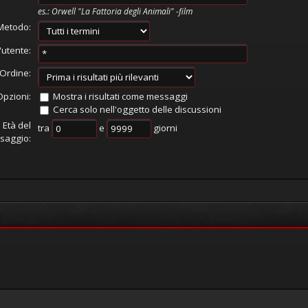
es.:
Orwell "La Fattoria degli Animali" -film
Metodo:
'utente:
Ordine:
Opzioni:
Mostra i risultati come messaggi
Cerca solo nell'oggetto delle discussioni
Età del
tra
e
giorni
saggio: