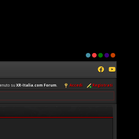
enuto su
XR-Italia.com Forum
.
Accedi
Registrati