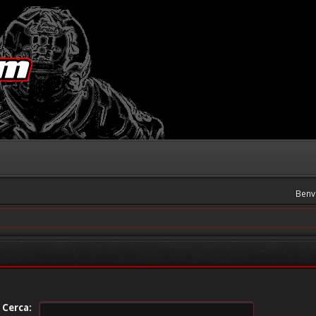
Benv
Cerca: