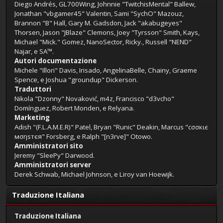
Diego Andrés, GL700Wing, Johnnie "TwitchisMental" Ballew,
Jonathan "vbgamer45" Valentin, Sami "SychO" Mazouz,
Brannon "B" Hall, Gary M. Gadsdon, Jack "akabugeyes"
Thorsen, Jason "JBlaze" Clemons, Joey "Tyrsson" Smith, Kays,
Michael "Mick." Gomez, NanoSector, Ricky., Russell "NEND"
Najar, e SA™.
Autori documentazione
Michele "Illori" Davis, Irisado, AngelinaBelle, Chainy, Graeme
Spence, e Joshua "groundup" Dickerson.
Traduttori
Nikola "Dzonny" Novaković, m4z, Francisco "d3vcho"
Domínguez, Robert Monden, e Relyana.
Marketing
Adish "(F.L.A.M.E.R)" Patel, Bryan "Runic" Deakin, Marcus "cσσкιє
мσηѕтєя" Forsberg, e Ralph "[n3rve]" Otowo.
Amministratori sito
Jeremy "SleePy" Darwood.
Amministratori server
Derek Schwab, Michael Johnson, e Liroy van Hoewijk.
Traduzione Italiana
Traduzione Italiana