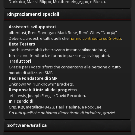
Darknico, Massl, Filippo, MultiformeIngegno, e Ricsca.
Ringraziamenti speciali
Assistenti sviluppatori
albertlast, Brett Flannigan, Mark Rose, René-Gilles "Nao 尚"
Deberdt, tinoest, e tutti quelli che
hanno contribuito su GitHub
.
Beta Testers
I pochi inestimabili che trovano instancabilmente bug,
forniscono feedback e fanno impazzire gli sviluppatori.
Traduttori
Grazie per i vostri sforzi che consentono alle persone di tutto il
mondo di utilizzare SMF.
Padre Fondatore di SMF
Unknown W. "[Unknown]" Brackets.
Responsabili iniziali del progetto
Jeff Lewis, Joseph Fung, e David Recordon.
In ricordo di
Crip, K@, metallica48423, Paul_Pauline, e Rock Lee.
E a tutti quelli che abbiamo dimenticato di includere, grazie!
Software/Grafica