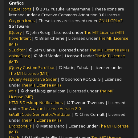
Grafica
Fugue Icons
| © 2012 Yusuke Kamiyamane | These icons are
licensed under a Creative Commons Attribution 3.0 License
Oxygen Icons
| These icons are licensed under
GNU LGPLv3
Software
JQuery
| © John Resig | Licensed under
The MIT License (MIT)
hoverIntent
| © Brian Cherne | Licensed under
The MIT License
(MIT)
SCEditor
| © Sam Clarke | Licensed under
The MIT License (MIT)
animaDrag
| © Abel Mohler | Licensed under
The MIT License
(MIT)
jQuery Custom Scrollbar
| © Maciej Zubala | Licensed under
The MIT License (MIT)
jQuery Responsive Slider
| © booncon ROCKETS | Licensed
under
The MIT License (MIT)
At.js
| © chord.luo@gmail.com | Licensed under
The MIT
License (MIT)
HTML5 Desktop Notifications
| © Tsvetan Tsvetkov | Licensed
under
The Apache License Version 2.0
GAuth Code Generator/Validator
| © Chris Cornutt | Licensed
under
The MIT License (MIT)
Dropzone.js
| © Matias Meno | Licensed under
The MIT License
(MIT)
Minify
| © Matthias Mullie | Licensed under
The MIT License