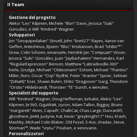
Il Team
Gestione del progetto
Aleksi "Lex" Kilpinen, Michele "Illori" Davis, Jessica "Suki"
González, e Will "Kindred" Wagner.
Sviluppatori
Jon "Sesquipedalian" Stovell, John "live627" Rayes, Aaron van
Geffen, Antechinus, Bjoern "Bloc" Kristiansen, Brad "IchBin™"
Grow, Colin Schoen, emanuele, Hendrik Jan "Compuart" Visser,
Jessica "Suki" González, Juan "JayBachatero" Hernandez, Karl
"RegularExpression" Benson, Matthew "Labradoodle-360"
Kerle, Grudge, Michael "Oldiesmann" Eshom, Michael "Thantos"
Miller, Norv, Oscar "Ozp" Rydhé, Peter "Arantor" Spicer, Selman
"[SiNaN]" Eser, Shawn Bulen, Shitiz "Dragooon" Garg, Theodore
"Orstio" Hildebrandt, Thorsten "TE" Eurich, e winrules.
Specialisti del supporto
Will "Kindred" Wagner, Doug Heffernan, lurkalot, Aleksi "Lex"
Kilpinen, br360, GigaWatt, ziycon, Adam Tallon, Bigguy, Bruno
"margarett" Alves, CapadY, ChalkCat, Chas Large, Duncan85,
gbsothere, JimM, Justyne, Kat, Kevin "greyknight17" Hou, Krash,
Mashby, Michael Colin Blaber, Old Fossil, S-Ace, shadav, Steve,
Storman™, Wade "sησω" Poulsen, e xenovanis.
Personalizzatori