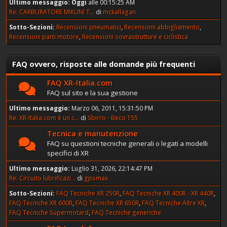
Ultimo messaggio:
Oggi
alle 00:15:25 AM
Re: CARBURATORE MIKUNI T...
di
mckallagan
Sotto-Sezioni
Recensioni pneumatici
Recensioni abbigliamento
Recensioni parti motore
Recensioni sovrastrutture e ciclistica
FAQ ovvero, risposte alle domande più frequenti
FAQ XR-Italia.com
FAQ sul sito e la sua gestione
Ultimo messaggio:
Marzo 06, 2011, 15:31:50 PM
Re: XR-Italia.com è un c...
di
Sbirro - Beco 155
Tecnica e manutenzione
FAQ su questioni tecniche generali o legati a modelli
specifici di XR
Ultimo messaggio:
Luglio 31, 2026, 22:14:47 PM
Re: Circuito lubrificazi...
di
gpsmax
Sotto-Sezioni
FAQ Tecniche XR 250R
FAQ Tecniche XR 400R - XR 440R
FAQ Tecniche XR 600R
FAQ Tecniche XR 650R
FAQ Tecniche Altre XR
FAQ Tecniche Supermotard
FAQ Tecniche generiche