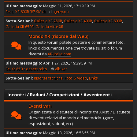
Ultimo messaggio:
Maggio 31, 2026, 17:19:39 PM
Re: L' XR 600R '87 SM di...
di
gerry.dp
Sotto-Sezioni
Galleria XR 250R
Galleria XR 400R
Galleria XR 600R
Galleria XR 650R
Galleria Altre XR
Mondo XR (risorse dal Web)
In questo Forum potete postare e commentare foto,
links o documentazione che trovate su siti o forum
diversi da
XR-Italia.com
Ultimo messaggio:
Aprile 27, 2026, 19:39:59 PM
Re: Xr 650 r desert rebo...
di
albiker
Sotto-Sezioni
Risorse tecniche
Foto & Video
Links
Incontri / Raduni / Competizioni / Avvenimenti
Eventi vari
Organizzate o discutete di incontri tra XRisti / Discutete
di eventi relativi al mondo del motociclo (gare,
esposizioni, raduni, ecc)
Ultimo messaggio:
Maggio 13, 2026, 16:58:55 PM