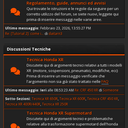
Regolamento, guide, annunci ed avvisi
Qui trovate le istruzioni e le regole da seguire per un
corretto utilizzo del forum, se siete nuovi, leggete qui
prima di inserire messaggi nelle varie aree.
Ultimo messaggio:
Febbraio 23, 2026, 13:55:27 PM
Re: [Tutorial 2]: come i...
di
daitarn3
Discussioni Tecniche
Tecnica Honda XR
Discutete qui di argomenti tecnici relativi a tutti i modelli
XR (motore, sospensioni, pneumatici, modifiche, ecc)
Prima di inserire un messaggio verificate che
l'argomento non sia già stato trattato nelle
FAQ
Ultimo messaggio:
Ieri
alle 08:53:23 AM
Re: CRF 450 XR
di
Someone
Sotto-Sezioni
Tecnica XR 650R
Tecnica XR 600R
Tecnica CRF 450 XR
Tecnica XR 400R/440R
Tecnica XR 250R
Tecnica Honda XR Supermotard
Discutete qui di argomenti tecnici e problematiche
relative alla trasformazione supermotard dell'honda