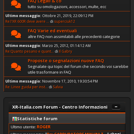
FAQ Legali & co
tutto su omologazioni, accessori, multe, ecc
Ultimo messaggio:
Ottobre 21, 2019, 22:09:12 PM
Re:l'XR 600R deve avere ...
di
superciuk12
FAQ Varie ed eventuali
altre FAQ non assimilabili alle precedenti categorie
Ultimo messaggio:
Marzo 25, 2012, 01:14:12 AM
Re:Quanto pesano e quant...
di
Il Gabry
Proposte o segnalazioni nuove FAQ
Segnalate qui topic del forum che secondo voi sarebbe
utile trasformare in FAQ
Ultimo messaggio:
Novembre 17, 2010, 19:30:54 PM
Re: Linee guida per inst...
di
Salvia
XR-Italia.com Forum - Centro Informazioni
Statistiche forum
Ultimo utente:
ROGER