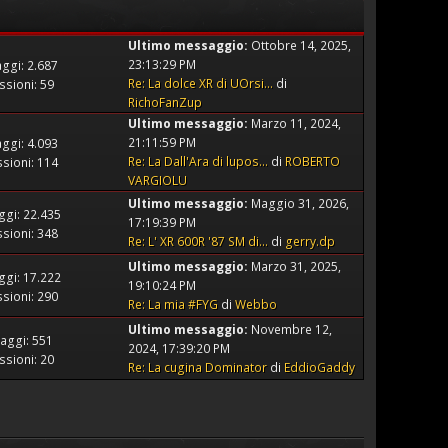
Ultimo messaggio:
Ottobre 14, 2025,
23:13:29 PM
ggi: 2.687
Re: La dolce XR di UOrsi...
di
ssioni: 59
RichoFanZup
Ultimo messaggio:
Marzo 11, 2024,
21:11:59 PM
ggi: 4.093
Re: La Dall'Ara di lupos...
di
ROBERTO
sioni: 114
VARGIOLU
Ultimo messaggio:
Maggio 31, 2026,
gi: 22.435
17:19:39 PM
sioni: 348
Re: L' XR 600R '87 SM di...
di
gerry.dp
Ultimo messaggio:
Marzo 31, 2025,
gi: 17.222
19:10:24 PM
sioni: 290
Re: La mia #FYG
di
Webbo
Ultimo messaggio:
Novembre 12,
aggi: 551
2024, 17:39:20 PM
ssioni: 20
Re: La cugina Dominator
di
EddioGaddy