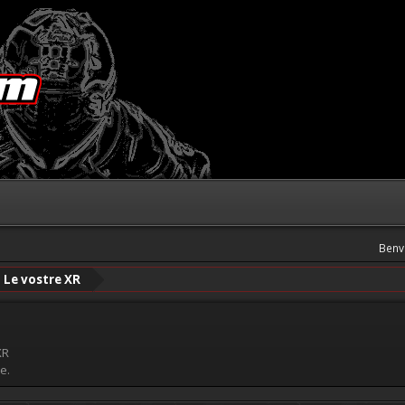
Benv
Le vostre XR
XR
e.