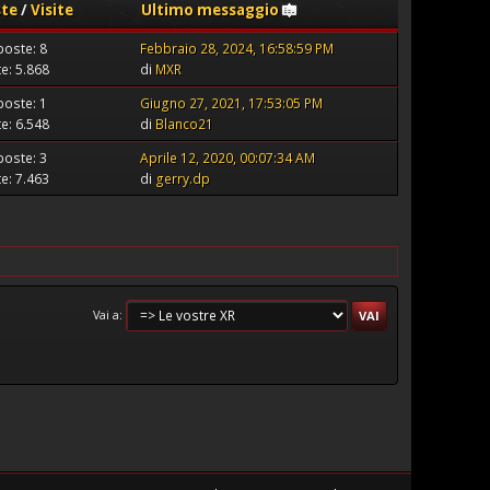
ste
/
Visite
Ultimo messaggio
poste: 8
Febbraio 28, 2024, 16:58:59 PM
te: 5.868
di
MXR
poste: 1
Giugno 27, 2021, 17:53:05 PM
te: 6.548
di
Blanco21
poste: 3
Aprile 12, 2020, 00:07:34 AM
te: 7.463
di
gerry.dp
Vai a