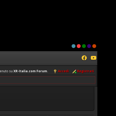
enuto su
XR-Italia.com Forum
.
Accedi
Registrati