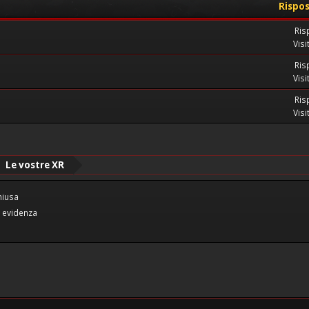
Rispo
Ris
Visi
Ris
Visi
Ris
Visi
Le vostre XR
hiusa
 evidenza