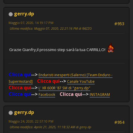
gerry.dp
Maggio 07, 2020, 14:19:17 PM
#953
Ultima modifica
: Maggio 07, 2020, 22:21:16 PM di RAZZO
Grazie Gianfry,il prossimo step sarà la tua CARRILLO!
Clicca qui
-->
Enduristi inesperti (Salerno) [Team Enduro -
Clicca qui
-->
Supermotard]
Canale YouTube
Clicca qui
-->
L' XR 600R '87 SM di "gerry.dp"
Clicca qui
-->
Clicca qui
-->
Facebook
INSTAGRAM
gerry.dp
Maggio 24, 2020, 22:57:10 PM
#954
Ultima modifica
: Aprile 21, 2025, 11:18:32 AM di gerry.dp