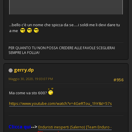
...bello c'è un nome che spicca da se.....i soldi me li devi dare tu
a me
PER QUANTO TU NON POSSA CREDERE ALLE FAVOLE SCEGLIERAI
SEMPRE LA FOLLIA!
gerry.dp
Maggio 30, 2020, 19:03:07 PM
#956
Ma come va sto 600?
https://www.youtube.com/watch?v=4GeRTou_1hY&t=57s
Clicca qui
-->
Enduristi inesperti (Salerno) [Team Enduro -