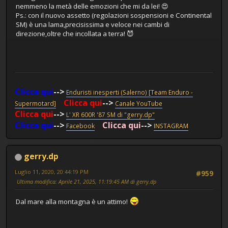
nemmeno la metà delle emozioni che mi da lei! 😍
Ps.: con il nuovo assetto (regolazioni sospensioni e Continental
SM) è una lama,precisissima e veloce nei cambi di
direzione,oltre che incollata a terra! 😈
Clicca qui
-->
Enduristi inesperti (Salerno) [Team Enduro -
Clicca qui
-->
Supermotard]
Canale YouTube
Clicca qui
-->
L' XR 600R '87 SM di "gerry.dp"
Clicca qui
-->
Clicca qui
-->
Facebook
INSTAGRAM
gerry.dp
Luglio 11, 2020, 20:44:19 PM
#959
Ultima modifica
: Aprile 21, 2025, 11:19:45 AM di gerry.dp
Dal mare alla montagna è un attimo!