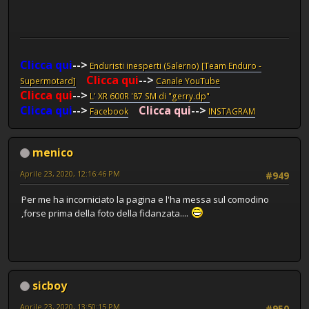
Clicca qui
-->
Enduristi inesperti (Salerno) [Team Enduro -
Clicca qui
-->
Supermotard]
Canale YouTube
Clicca qui
-->
L' XR 600R '87 SM di "gerry.dp"
Clicca qui
-->
Clicca qui
-->
Facebook
INSTAGRAM
menico
Aprile 23, 2020, 12:16:46 PM
#949
Per me ha incorniciato la pagina e l'ha messa sul comodino
,forse prima della foto della fidanzata....
sicboy
Aprile 23, 2020, 13:50:15 PM
#950