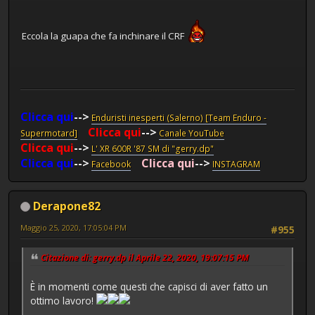
Eccola la guapa che fa inchinare il CRF
Clicca qui
-->
Enduristi inesperti (Salerno) [Team Enduro -
Clicca qui
-->
Supermotard]
Canale YouTube
Clicca qui
-->
L' XR 600R '87 SM di "gerry.dp"
Clicca qui
-->
Clicca qui
-->
Facebook
INSTAGRAM
Derapone82
Maggio 25, 2020, 17:05:04 PM
#955
Citazione di: gerry.dp il Aprile 22, 2020, 19:07:15 PM
È in momenti come questi che capisci di aver fatto un
ottimo lavoro!