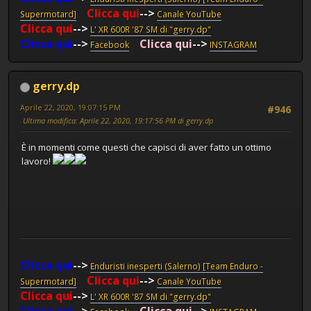
Clicca qui
-->
Supermotard]
Canale YouTube
Clicca qui
-->
L' XR 600R '87 SM di "gerry.dp"
Clicca qui
-->
Clicca qui
-->
Facebook
INSTAGRAM
gerry.dp
Aprile 22, 2020, 19:07:15 PM
#946
Ultima modifica
: Aprile 22, 2020, 19:17:56 PM di gerry.dp
È in momenti come questi che capisci di aver fatto un ottimo
lavoro!
Clicca qui
-->
Enduristi inesperti (Salerno) [Team Enduro -
Clicca qui
-->
Supermotard]
Canale YouTube
Clicca qui
-->
L' XR 600R '87 SM di "gerry.dp"