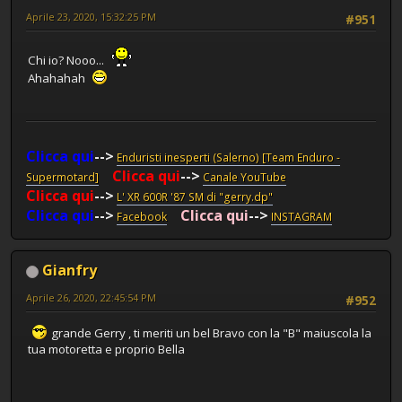
Aprile 23, 2020, 15:32:25 PM
#951
Chi io? Nooo...
Ahahahah
Clicca qui
-->
Enduristi inesperti (Salerno) [Team Enduro -
Clicca qui
-->
Supermotard]
Canale YouTube
Clicca qui
-->
L' XR 600R '87 SM di "gerry.dp"
Clicca qui
-->
Clicca qui
-->
Facebook
INSTAGRAM
Gianfry
Aprile 26, 2020, 22:45:54 PM
#952
grande Gerry , ti meriti un bel Bravo con la "B" maiuscola la
tua motoretta e proprio Bella