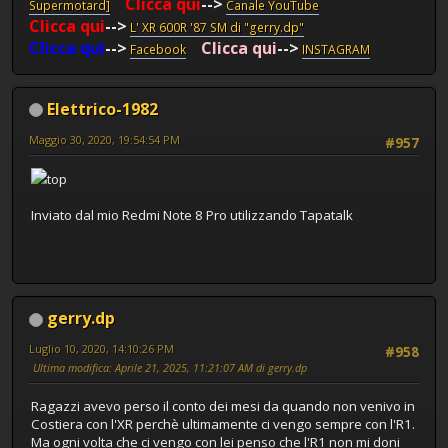
Clicca qui
-->
Supermotard]
Canale YouTube
Clicca qui
-->
L' XR 600R '87 SM di "gerry.dp"
Clicca qui
-->
Clicca qui
-->
Facebook
INSTAGRAM
Elettrico-1982
Maggio 30, 2020, 19:54:54 PM
#957
top
Inviato dal mio Redmi Note 8 Pro utilizzando Tapatalk
gerry.dp
Luglio 10, 2020, 14:10:26 PM
#958
Ultima modifica
: Aprile 21, 2025, 11:21:07 AM di gerry.dp
Ragazzi avevo perso il conto dei mesi da quando non venivo in
Costiera con l'XR perchè ultimamente ci vengo sempre con l'R1.
Ma ogni volta che ci vengo con lei penso che l'R1 non mi doni