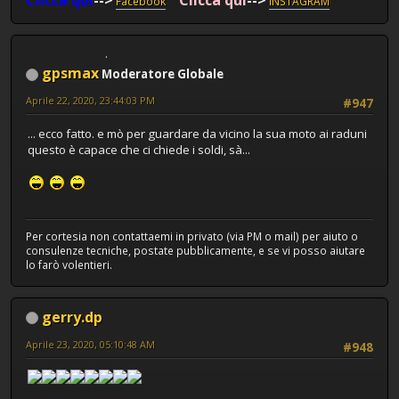
Clicca qui
-->
Clicca qui
-->
Facebook
INSTAGRAM
gpsmax
Moderatore Globale
Aprile 22, 2020, 23:44:03 PM
#947
... ecco fatto. e mò per guardare da vicino la sua moto ai raduni
questo è capace che ci chiede i soldi, sà...
Per cortesia non contattaemi in privato (via PM o mail) per aiuto o
consulenze tecniche, postate pubblicamente, e se vi posso aiutare
lo farò volentieri.
gerry.dp
Aprile 23, 2020, 05:10:48 AM
#948