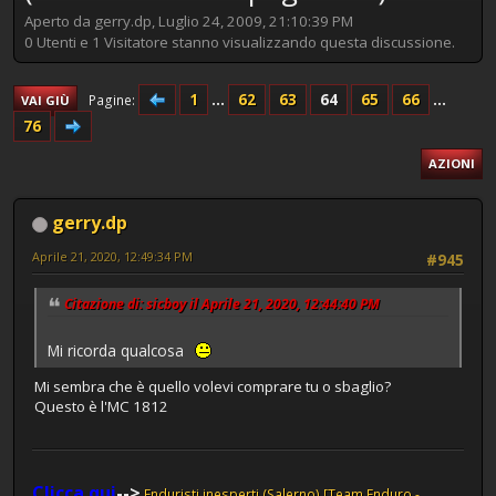
Aperto da gerry.dp, Luglio 24, 2009, 21:10:39 PM
0 Utenti e 1 Visitatore stanno visualizzando questa discussione.
1
...
62
63
64
65
66
...
Pagine
VAI GIÙ
76
AZIONI
gerry.dp
Aprile 21, 2020, 12:49:34 PM
#945
Citazione di: sicboy il Aprile 21, 2020, 12:44:40 PM
Mi ricorda qualcosa
Mi sembra che è quello volevi comprare tu o sbaglio?
Questo è l'MC 1812
Clicca qui
-->
Enduristi inesperti (Salerno) [Team Enduro -