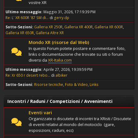
vostre XR
Ultimo messaggio:
Maggio 31, 2026, 17:19:39 PM
Re: L' XR 600R '87 SM di...
di
gerry.dp
Sotto-Sezioni
Galleria XR 250R
Galleria XR 400R
Galleria XR 600R
Galleria XR 650R
Galleria Altre XR
Mondo XR (risorse dal Web)
In questo Forum potete postare e commentare foto,
links o documentazione che trovate su siti o forum
diversi da
XR-Italia.com
Ultimo messaggio:
Aprile 27, 2026, 19:39:59 PM
Re: Xr 650 r desert rebo...
di
albiker
Sotto-Sezioni
Risorse tecniche
Foto & Video
Links
Incontri / Raduni / Competizioni / Avvenimenti
Eventi vari
Organizzate o discutete di incontri tra XRisti / Discutete
di eventi relativi al mondo del motociclo (gare,
esposizioni, raduni, ecc)