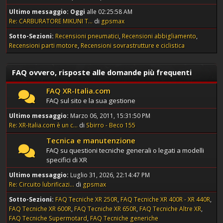
Ultimo messaggio:
Oggi
alle 02:25:58 AM
Re: CARBURATORE MIKUNI T...
di
gpsmax
Sotto-Sezioni
Recensioni pneumatici
Recensioni abbigliamento
Recensioni parti motore
Recensioni sovrastrutture e ciclistica
FAQ ovvero, risposte alle domande più frequenti
FAQ XR-Italia.com
FAQ sul sito e la sua gestione
Ultimo messaggio:
Marzo 06, 2011, 15:31:50 PM
Re: XR-Italia.com è un c...
di
Sbirro - Beco 155
Tecnica e manutenzione
FAQ su questioni tecniche generali o legati a modelli
specifici di XR
Ultimo messaggio:
Luglio 31, 2026, 22:14:47 PM
Re: Circuito lubrificazi...
di
gpsmax
Sotto-Sezioni
FAQ Tecniche XR 250R
FAQ Tecniche XR 400R - XR 440R
FAQ Tecniche XR 600R
FAQ Tecniche XR 650R
FAQ Tecniche Altre XR
FAQ Tecniche Supermotard
FAQ Tecniche generiche