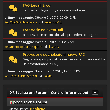
FAQ Legali & co
tutto su omologazioni, accessori, multe, ecc
Ultimo messaggio:
Ottobre 21, 2019, 22:09:12 PM
Re:l'XR 600R deve avere ...
di
superciuk12
FAQ Varie ed eventuali
altre FAQ non assimilabili alle precedenti categorie
Ultimo messaggio:
Marzo 25, 2012, 01:14:12 AM
Re:Quanto pesano e quant...
di
Il Gabry
Proposte o segnalazioni nuove FAQ
Segnalate qui topic del forum che secondo voi sarebbe
utile trasformare in FAQ
Ultimo messaggio:
Novembre 17, 2010, 19:30:54 PM
Re: Linee guida per inst...
di
Salvia
XR-Italia.com Forum - Centro Informazioni
Statistiche forum
Ultimo utente:
Bobbe82