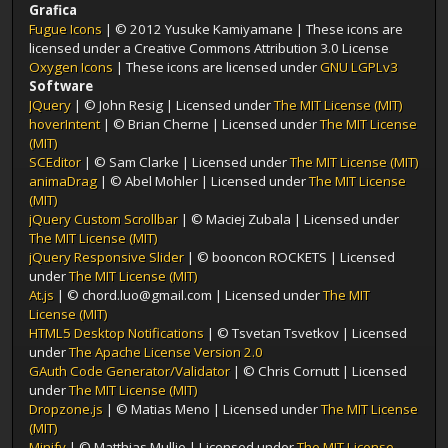
Grafica
Fugue Icons
| © 2012 Yusuke Kamiyamane | These icons are
licensed under a Creative Commons Attribution 3.0 License
Oxygen Icons
| These icons are licensed under
GNU LGPLv3
Software
JQuery
| © John Resig | Licensed under
The MIT License (MIT)
hoverIntent
| © Brian Cherne | Licensed under
The MIT License
(MIT)
SCEditor
| © Sam Clarke | Licensed under
The MIT License (MIT)
animaDrag
| © Abel Mohler | Licensed under
The MIT License
(MIT)
jQuery Custom Scrollbar
| © Maciej Zubala | Licensed under
The MIT License (MIT)
jQuery Responsive Slider
| © booncon ROCKETS | Licensed
under
The MIT License (MIT)
At.js
| © chord.luo@gmail.com | Licensed under
The MIT
License (MIT)
HTML5 Desktop Notifications
| © Tsvetan Tsvetkov | Licensed
under
The Apache License Version 2.0
GAuth Code Generator/Validator
| © Chris Cornutt | Licensed
under
The MIT License (MIT)
Dropzone.js
| © Matias Meno | Licensed under
The MIT License
(MIT)
Minify
| © Matthias Mullie | Licensed under
The MIT License