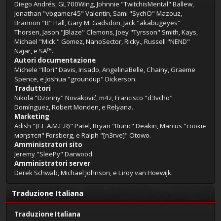
Diego Andrés, GL700Wing, Johnnie "TwitchisMental" Ballew,
Jonathan "vbgamer45" Valentin, Sami "SychO" Mazouz,
Brannon "B" Hall, Gary M. Gadsdon, Jack "akabugeyes"
Thorsen, Jason "JBlaze" Clemons, Joey "Tyrsson" Smith, Kays,
Michael "Mick." Gomez, NanoSector, Ricky., Russell "NEND"
Najar, e SA™.
Autori documentazione
Michele "Illori" Davis, Irisado, AngelinaBelle, Chainy, Graeme
Spence, e Joshua "groundup" Dickerson.
Traduttori
Nikola "Dzonny" Novaković, m4z, Francisco "d3vcho"
Domínguez, Robert Monden, e Relyana.
Marketing
Adish "(F.L.A.M.E.R)" Patel, Bryan "Runic" Deakin, Marcus "cσσкιє
мσηѕтєя" Forsberg, e Ralph "[n3rve]" Otowo.
Amministratori sito
Jeremy "SleePy" Darwood.
Amministratori server
Derek Schwab, Michael Johnson, e Liroy van Hoewijk.
Traduzione Italiana
Traduzione Italiana