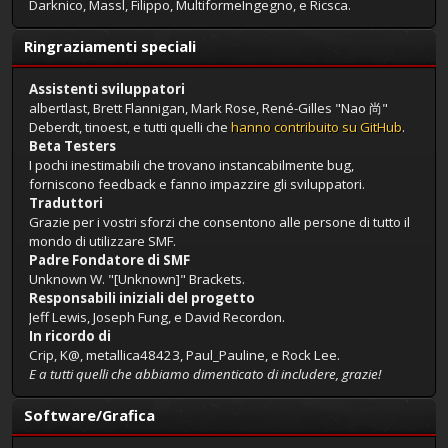
Darknico, Massl, Filippo, MultiformeIngegno, e Ricsca.
Ringraziamenti speciali
Assistenti sviluppatori
albertlast, Brett Flannigan, Mark Rose, René-Gilles "Nao 尚"
Deberdt, tinoest, e tutti quelli che
hanno contribuito su GitHub
.
Beta Testers
I pochi inestimabili che trovano instancabilmente bug,
forniscono feedback e fanno impazzire gli sviluppatori.
Traduttori
Grazie per i vostri sforzi che consentono alle persone di tutto il
mondo di utilizzare SMF.
Padre Fondatore di SMF
Unknown W. "[Unknown]" Brackets.
Responsabili iniziali del progetto
Jeff Lewis, Joseph Fung, e David Recordon.
In ricordo di
Crip, K@, metallica48423, Paul_Pauline, e Rock Lee.
E a tutti quelli che abbiamo dimenticato di includere, grazie!
Software/Grafica