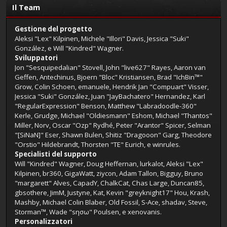
Il Team
Gestione del progetto
Aleksi "Lex" Kilpinen, Michele "Illori" Davis, Jessica "Suki"
González, e Will "Kindred" Wagner.
Sviluppatori
Jon "Sesquipedalian" Stovell, John "live627" Rayes, Aaron van
Geffen, Antechinus, Bjoern "Bloc" Kristiansen, Brad "IchBin™"
Grow, Colin Schoen, emanuele, Hendrik Jan "Compuart" Visser,
Jessica "Suki" González, Juan "JayBachatero" Hernandez, Karl
"RegularExpression" Benson, Matthew "Labradoodle-360"
Kerle, Grudge, Michael "Oldiesmann" Eshom, Michael "Thantos"
Miller, Norv, Oscar "Ozp" Rydhé, Peter "Arantor" Spicer, Selman
"[SiNaN]" Eser, Shawn Bulen, Shitiz "Dragooon" Garg, Theodore
"Orstio" Hildebrandt, Thorsten "TE" Eurich, e winrules.
Specialisti del supporto
Will "Kindred" Wagner, Doug Heffernan, lurkalot, Aleksi "Lex"
Kilpinen, br360, GigaWatt, ziycon, Adam Tallon, Bigguy, Bruno
"margarett" Alves, CapadY, ChalkCat, Chas Large, Duncan85,
gbsothere, JimM, Justyne, Kat, Kevin "greyknight17" Hou, Krash,
Mashby, Michael Colin Blaber, Old Fossil, S-Ace, shadav, Steve,
Storman™, Wade "sησω" Poulsen, e xenovanis.
Personalizzatori