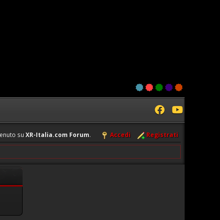
enuto su
XR-Italia.com Forum
.
Accedi
Registrati