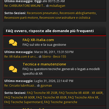
Ultimo messaggio:
Oggi
alle 00:15:25 AM
Re: CARBURATORE MIKUNI T...
di
mckallagan
Sotto-Sezioni
Recensioni pneumatici
Recensioni abbigliamento
Recensioni parti motore
Recensioni sovrastrutture e ciclistica
FAQ ovvero, risposte alle domande più frequenti
FAQ XR-Italia.com
FAQ sul sito e la sua gestione
Ultimo messaggio:
Marzo 06, 2011, 15:31:50 PM
Re: XR-Italia.com è un c...
di
Sbirro - Beco 155
Tecnica e manutenzione
FAQ su questioni tecniche generali o legati a modelli
specifici di XR
Ultimo messaggio:
Luglio 31, 2026, 22:14:47 PM
Re: Circuito lubrificazi...
di
gpsmax
Sotto-Sezioni
FAQ Tecniche XR 250R
FAQ Tecniche XR 400R - XR 440R
FAQ Tecniche XR 600R
FAQ Tecniche XR 650R
FAQ Tecniche Altre XR
FAQ Tecniche Supermotard
FAQ Tecniche generiche