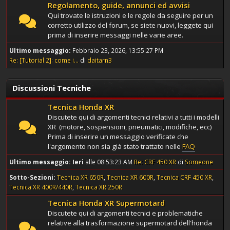
Regolamento, guide, annunci ed avvisi
Qui trovate le istruzioni e le regole da seguire per un
corretto utilizzo del forum, se siete nuovi, leggete qui
prima di inserire messaggi nelle varie aree.
Ultimo messaggio:
Febbraio 23, 2026, 13:55:27 PM
Re: [Tutorial 2]: come i...
di
daitarn3
Discussioni Tecniche
Tecnica Honda XR
Discutete qui di argomenti tecnici relativi a tutti i modelli
XR (motore, sospensioni, pneumatici, modifiche, ecc)
Prima di inserire un messaggio verificate che
l'argomento non sia già stato trattato nelle
FAQ
Ultimo messaggio:
Ieri
alle 08:53:23 AM
Re: CRF 450 XR
di
Someone
Sotto-Sezioni
Tecnica XR 650R
Tecnica XR 600R
Tecnica CRF 450 XR
Tecnica XR 400R/440R
Tecnica XR 250R
Tecnica Honda XR Supermotard
Discutete qui di argomenti tecnici e problematiche
relative alla trasformazione supermotard dell'honda