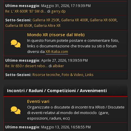
Ultimo messaggio:
Maggio 31, 2026, 17:19:39 PM
Re: L' XR 600R '87 SM di...
di
gerry.dp
Sotto-Sezioni
Galleria XR 250R
Galleria XR 400R
Galleria XR 600R
Galleria XR 650R
Galleria Altre XR
Mondo XR (risorse dal Web)
In questo Forum potete postare e commentare foto,
links o documentazione che trovate su siti o forum
diversi da
XR-Italia.com
Ultimo messaggio:
Aprile 27, 2026, 19:39:59 PM
Re: Xr 650 r desert rebo...
di
albiker
Sotto-Sezioni
Risorse tecniche
Foto & Video
Links
Incontri / Raduni / Competizioni / Avvenimenti
Eventi vari
Organizzate o discutete di incontri tra XRisti / Discutete
di eventi relativi al mondo del motociclo (gare,
esposizioni, raduni, ecc)
Ultimo messaggio:
Maggio 13, 2026, 16:58:55 PM