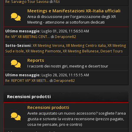
Re: Sarvægo Tour Savona
di
Filzi
Meetings e Manifestazioni XR-Italia ufficiali
Area di discussione per l'organizzazione degli XR
Meeting - attenzione ai sottoforum dedicati
Ultimo messaggio:
Luglio 01, 2026, 11:56:50 AM
Re: VII° XR MEETING CENT...
di
Derapone82
Sotto-Sezioni
XR Meeting Verona
XR Meeting Centro italia
XR Meeting
Sud e Isole
XR Meeting Piemonte
XR Meeting Bellunese
Desert Tours
Reports
I racconti dei nostri giri, meeting e desert tour
Ultimo messaggio:
Luglio 28, 2026, 11:15:15 AM
Re: REPORT VII° XR MEETI...
di
Derapone82
Recensioni prodotti
Recensioni prodotti
Avete acquistato un nuovo accessorio? scegliete l'area
giusta e scrivete la vostra recensione (prezzo pagato,
cosa ne pensate, pro e contro)