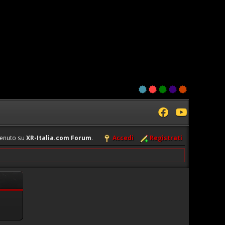
enuto su
XR-Italia.com Forum
.
Accedi
Registrati