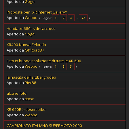
Aperto da
Gogo
Proposte per "XR Internet Gallery"
Aperto da
Webbo
1
2
3
...
72
Pagine
Honda xr 680r sidecarcross
Aperto da
Gogo
XR400 Nuova Zelanda
Aperto da
OffRoad37
Foto in buona risoluzione di tutte le XR 600
Aperto da
Webbo
1
2
3
Pagine
la nascita dell'erzbergrodeo
Aperto da
Pier88
alcune foto
Aperto da
titoxr
XR 650R > desert trike
Aperto da
Webbo
CAMPIONATO ITALIANO SUPERMOTO 2000