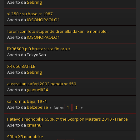
Aperto da
Sebring
xl 250 r su base cr 1987
Aperto da
IOSONOPAOLO1
forum con foto stupende di xr alla dakar...e non solo...
Aperto da
IOSONOPAOLO1
l'XR650R più brutta vista fin'ora :/
Aperto da TokyoSan
XR 650 BATTLE
Aperto da
Sebring
australian safari 2003 honda xr 650
Aperto da
gionnelli34
california, baja, 1971
Aperto da
belzebelze
1
2
Pagine
Patevo's monobike 650R @ the Scorpion Masters 2010 - France
Aperto da
xrmanu
99hp XR monobike