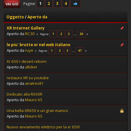
1
2
3
4
Pagine
VAI GIÙ
Oggetto
/
Aperto da
XR Internet Gallery
Aperto da
RC30
1
2
3
...
20
Pagine
le piu' brutte xr nel web italiano
Aperto da
ruye
1
2
3
...
47
Pagine
Xr 650 r desert reborn
Aperto da
albiker
restauro XR su youtube
Aperto da
anatres81
Dedicato alla R650R
Aperto da
Mauro 65
Una bella XR650 e un gran manico
Aperto da
Mauro 65
Nuovo avviamento elettrico per la xr 650!