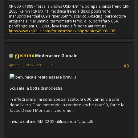
XR 600 R 1988 - forcelle Showa USD 47mm, pompa e pinza freno CRF
2005, Keihin FCR MX 41, modifica freno a disco posteriore,
manubrio Renthal 609 e riser 35mm, scarico X-Racing, paramotore
artigianale in alluminio, termometro temp. olio, portafaro USA,
parafango ant. CR 2000, leve freno e frizione antirottura.
http://www.xr-italia.com/forumxr/index.php?topic=45005.135
gpsmax
Moderatore Globale
Aprile 16, 2025, 23:01:09 PM
#3
beh, mica è reato essere bravi...!
Scusate la botta di modestia...
In effetti ormai mi sono specializzato, le 600 vanno via una
dopo l'altra. E sto mettendo in cantiere anche una 90, forse la
faccio Desert Monster... vedremo...
Inviato dal mio SM-X205 utilizzando Tapatalk