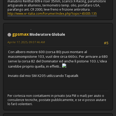
manubrio Renthal 609 e riser 35mm, scarico X-Racing, paramotore
artigianale in alluminio, termometro temp. olio, portafaro USA,
parafango ant. CR 2000, leve freno e frizione antirottura.
http://www.xr-italia.com/forumxr/index.php?topic=45005.135
gpsmax
Moderatore Globale
Aprile 17, 2025, 09:07:46 AM
#5
Con albero motore 600 (corsa 80) puoi montare al
massimompistone 103, vuol dire circa 660cc. Per arrivare a 680
serve la corsa 82 del Dominator ed anche lì pistone 103. L'idea
sarebbe proprio quella, in effetti...
Inviato dal mio SM-X205 utilizzando Tapatalk
Per cortesia non contattaemi in privato (via PM o mail) per aiuto o
consulenze tecniche, postate pubblicamente, e se vi posso aiutare
lo farò volentieri.