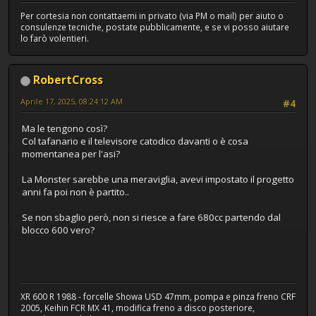
Per cortesia non contattaemi in privato (via PM o mail) per aiuto o
consulenze tecniche, postate pubblicamente, e se vi posso aiutare
lo farò volentieri.
RobertCross
Aprile 17, 2025, 08:24:12 AM
#4
Ma le tengono così?
Col tafanario e il televisore catodico davanti o è cosa
momentanea per l'asi?
La Monster sarebbe una meraviglia, avevi impostato il progetto
anni fa poi non è partito..
Se non sbaglio però, non si riesce a fare 680cc partendo dal
blocco 600 vero?
XR 600 R 1988 - forcelle Showa USD 47mm, pompa e pinza freno CRF
2005, Keihin FCR MX 41, modifica freno a disco posteriore,