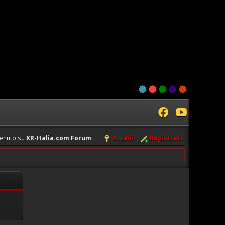
enuto su
XR-Italia.com Forum
.
Accedi
Registrati