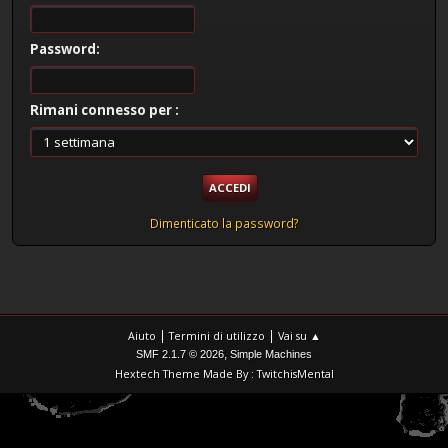
Password:
Rimani connesso per :
Dimenticato la password?
|
|
Aiuto
Termini di utilizzo
Vai su ▲
,
SMF 2.1.7 © 2026
Simple Machines
Hextech Theme Made By : TwitchisMental