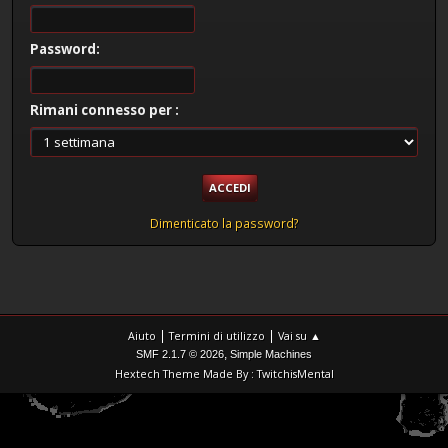
Password:
Rimani connesso per :
Dimenticato la password?
|
|
Aiuto
Termini di utilizzo
Vai su ▲
,
SMF 2.1.7 © 2026
Simple Machines
Hextech Theme Made By : TwitchisMental