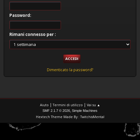
Password:
Rimani connesso per :
Dimenticato la password?
|
|
Aiuto
Termini di utilizzo
Vai su ▲
,
SMF 2.1.7 © 2026
Simple Machines
Hextech Theme Made By : TwitchisMental