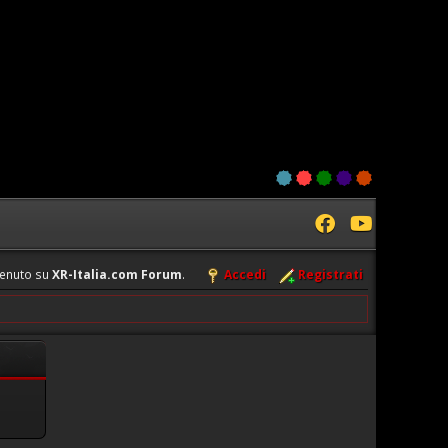
enuto su
XR-Italia.com Forum
.
Accedi
Registrati