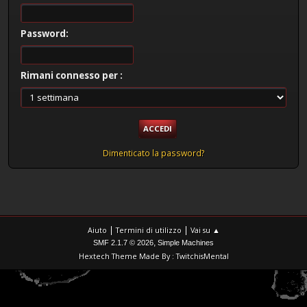
Password:
Rimani connesso per :
Dimenticato la password?
|
|
Aiuto
Termini di utilizzo
Vai su ▲
,
SMF 2.1.7 © 2026
Simple Machines
Hextech Theme Made By : TwitchisMental