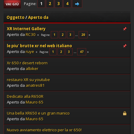
1
2
3
4
Pagine
VAI GIÙ
Oggetto
/
Aperto da
XR Internet Gallery
Aperto da
RC30
1
2
3
...
20
Pagine
le piu' brutte xr nel web italiano
Aperto da
ruye
1
2
3
...
47
Pagine
Xr 650 r desert reborn
Aperto da
albiker
restauro XR su youtube
Aperto da
anatres81
Dedicato alla R650R
Aperto da
Mauro 65
Una bella XR650 e un gran manico
Aperto da
Mauro 65
Nuovo avviamento elettrico per la xr 650!