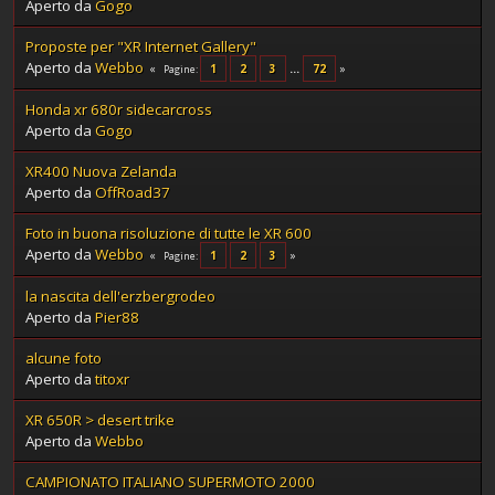
Aperto da
Gogo
Proposte per "XR Internet Gallery"
Aperto da
Webbo
1
2
3
...
72
Pagine
Honda xr 680r sidecarcross
Aperto da
Gogo
XR400 Nuova Zelanda
Aperto da
OffRoad37
Foto in buona risoluzione di tutte le XR 600
Aperto da
Webbo
1
2
3
Pagine
la nascita dell'erzbergrodeo
Aperto da
Pier88
alcune foto
Aperto da
titoxr
XR 650R > desert trike
Aperto da
Webbo
CAMPIONATO ITALIANO SUPERMOTO 2000