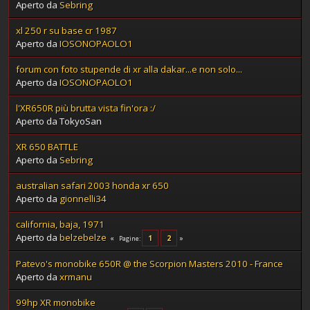
Aperto da
Sebring
xl 250 r su base cr 1987
Aperto da
IOSONOPAOLO1
forum con foto stupende di xr alla dakar...e non solo...
Aperto da
IOSONOPAOLO1
l'XR650R più brutta vista fin'ora :/
Aperto da TokyoSan
XR 650 BATTLE
Aperto da
Sebring
australian safari 2003 honda xr 650
Aperto da
gionnelli34
california, baja, 1971
Aperto da
belzebelze
1
2
Pagine
Patevo's monobike 650R @ the Scorpion Masters 2010 - France
Aperto da
xrmanu
99hp XR monobike