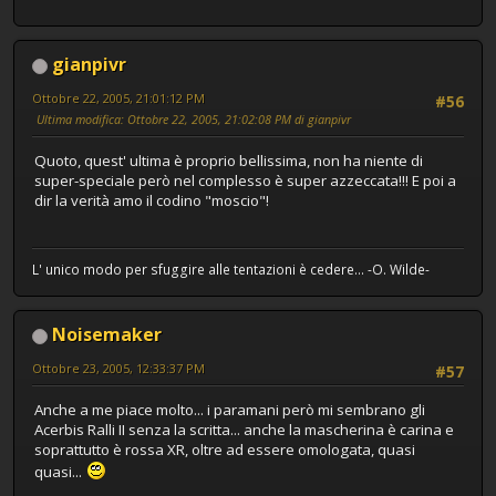
gianpivr
Ottobre 22, 2005, 21:01:12 PM
#56
Ultima modifica
: Ottobre 22, 2005, 21:02:08 PM di gianpivr
Quoto, quest' ultima è proprio bellissima, non ha niente di
super-speciale però nel complesso è super azzeccata!!! E poi a
dir la verità amo il codino "moscio"!
L' unico modo per sfuggire alle tentazioni è cedere... -O. Wilde-
Noisemaker
Ottobre 23, 2005, 12:33:37 PM
#57
Anche a me piace molto... i paramani però mi sembrano gli
Acerbis Ralli II senza la scritta... anche la mascherina è carina e
soprattutto è rossa XR, oltre ad essere omologata, quasi
quasi...