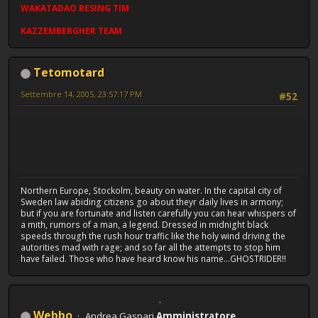
WAKATADAO
RESING
TIM
KAZZEMBERGHER TEAM
Tetomotard
Settembre 14, 2005, 23:57:17 PM
#52
Northern Europe, Stockolm, beauty on water. In the capital city of
Sweden law abiding citizens go about theyr daily lives in armony;
but if you are fortunate and listen carefully you can hear whispers of
a mith, rumors of a man, a legend. Dressed in midnight black
speeds through the rush hour traffic like the holy wind driving the
autorities mad with rage; and so far all the attempts to stop him
have failed. Those who have heard know his name...GHOSTRIDER!!
Webbo
Andrea Gaspari
Amministratore