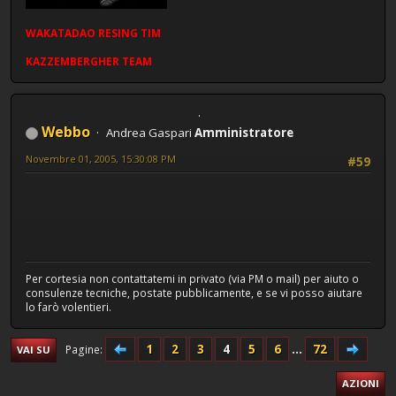
WAKATADAO
RESING
TIM
KAZZEMBERGHER TEAM
Webbo
Andrea Gaspari
Amministratore
Novembre 01, 2005, 15:30:08 PM
#59
Per cortesia non contattatemi in privato (via PM o mail) per aiuto o
consulenze tecniche, postate pubblicamente, e se vi posso aiutare
lo farò volentieri.
1
2
3
4
5
6
...
72
Pagine
VAI SU
AZIONI