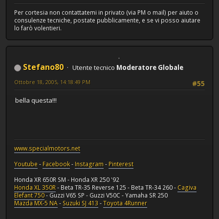
Per cortesia non contattatemi in privato (via PM o mail) per aiuto o
consulenze tecniche, postate pubblicamente, e se vi posso aiutare
lo farò volentieri.
Stefano80
Utente tecnico
Moderatore Globale
Ottobre 18, 2005, 14:18:49 PM
#55
bella questa!!!
www.specialmotors.net
Youtube
-
Facebook
-
Instagram
-
Pinterest
Honda XR 650R SM - Honda XR 250 '92
Honda XL 350R
- Beta TR-35 Reverse 125 - Beta TR-34 260 -
Cagiva
Elefant 750
- Guzzi V65 SP - Guzzi V50C - Yamaha SR 250
Mazda MX-5 NA
-
Suzuki SJ 413
-
Toyota 4Runner