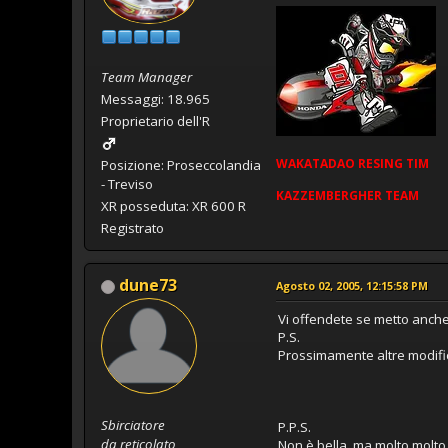
Team Manager
Messaggi: 18.965
Proprietario dell'R
WAKATADAO
RESING
TIM
Posizione: Proseccolandia
- Treviso
KAZZEMBERGHER TEAM
XR posseduta: XR 600 R
Registrato
dune73
Agosto 02, 2005, 12:15:58 PM
Vi offendete se metto anche
P.S.
Prossimamente altre modific
Sbirciatore
P.P.S.
da reticolato
Non è bella, ma molto molto