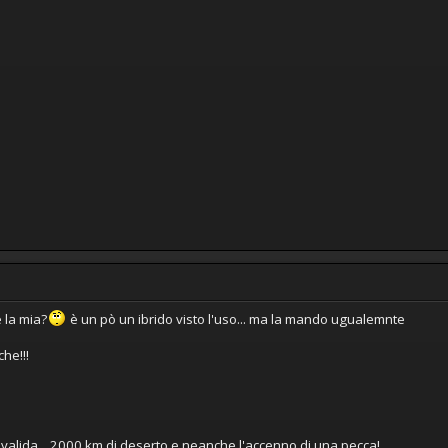
 la mia?
è un pò un ibrido visto l'uso... ma la mando ugualemnte
he!!!
 valida... 2000 km di deserto e neanche l'accenno di una pecca!