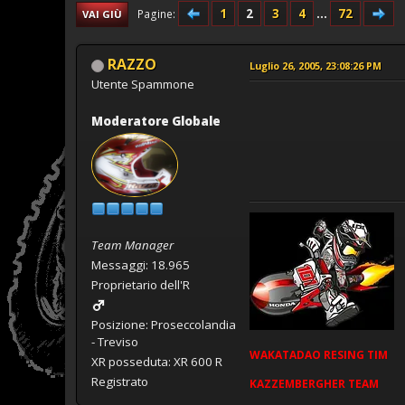
1
2
3
4
...
72
Pagine
VAI GIÙ
RAZZO
Luglio 26, 2005, 23:08:26 PM
Utente Spammone
Moderatore Globale
Team Manager
Messaggi: 18.965
Proprietario dell'R
Posizione: Proseccolandia
- Treviso
WAKATADAO
RESING
TIM
XR posseduta: XR 600 R
Registrato
KAZZEMBERGHER TEAM