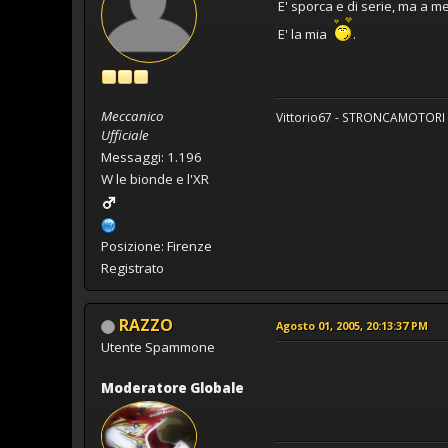
E' sporca e di serie, ma a me
E' la mia
.
Meccanico
Vittorio67 - STRONCAMOTORI
Ufficiale
Messaggi: 1.196
W le bionde e l'XR
Posizione: Firenze
Registrato
RAZZO
Agosto 01, 2005, 20:13:37 PM
Utente Spammone
Moderatore Globale