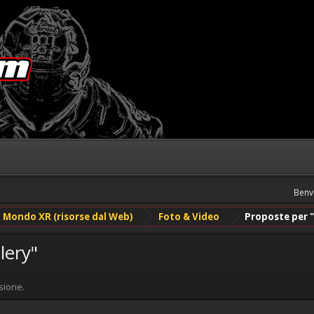
Benv
Mondo XR (risorse dal Web)
Foto & Video
Proposte per "
lery"
sione.