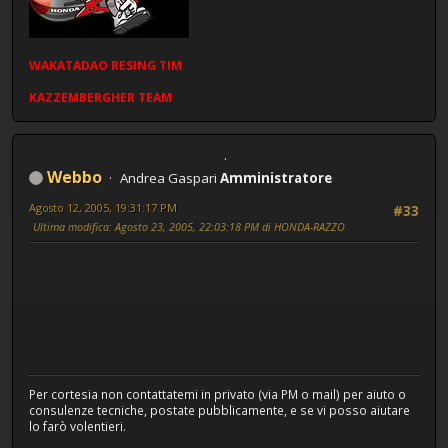
WAKATADAO
RESING
TIM
KAZZEMBERGHER TEAM
Webbo
Andrea Gaspari
Amministratore
Agosto 12, 2005, 19:31:17 PM
#33
Ultima modifica
: Agosto 23, 2005, 22:03:18 PM di HONDA-RAZZO
Per cortesia non contattatemi in privato (via PM o mail) per aiuto o
consulenze tecniche, postate pubblicamente, e se vi posso aiutare
lo farò volentieri.