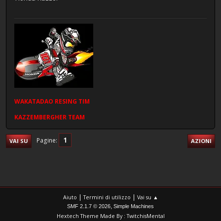
WAKATADAO
RESING
TIM
KAZZEMBERGHER TEAM
1
Pagine
VAI SU
AZIONI
|
|
Aiuto
Termini di utilizzo
Vai su ▲
,
SMF 2.1.7 © 2026
Simple Machines
Hextech Theme Made By : TwitchisMental