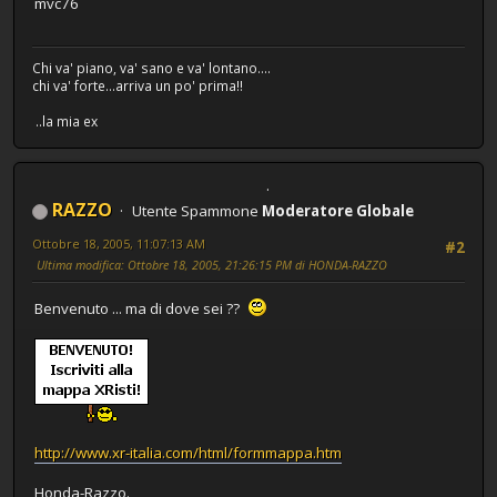
mvc76
Chi va' piano, va' sano e va' lontano....
chi va' forte...arriva un po' prima!!
..la mia ex
RAZZO
Utente Spammone
Moderatore Globale
Ottobre 18, 2005, 11:07:13 AM
#2
Ultima modifica
: Ottobre 18, 2005, 21:26:15 PM di HONDA-RAZZO
Benvenuto ... ma di dove sei ??
http://www.xr-italia.com/html/formmappa.htm
Honda-Razzo.