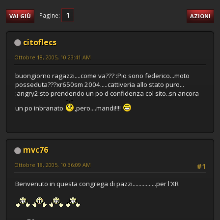
1
Pagine
VAI GIÙ
AZIONI
citoflecs
Ottobre 18, 2005, 10:23:41 AM
buongiorno ragazzi....come va??? :Pio sono federico...moto
posseduta???xr650sm 2004.....cattiveria allo stato puro...
:angry2:sto prendendo un po d confidenza col sito..sn ancora
un po inbranato
,pero....mandi!!!!
mvc76
Ottobre 18, 2005, 10:36:09 AM
#1
Benvenuto in questa congrega di pazzi................per l'XR