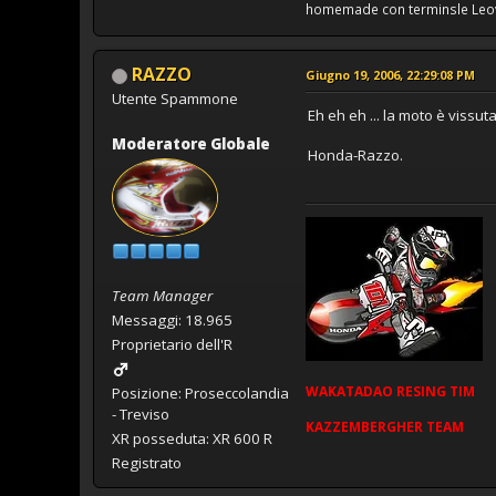
homemade con terminsle Leovin
RAZZO
Giugno 19, 2006, 22:29:08 PM
Utente Spammone
Eh eh eh ... la moto è vissuta
Moderatore Globale
Honda-Razzo.
Team Manager
Messaggi: 18.965
Proprietario dell'R
WAKATADAO
RESING
TIM
Posizione: Proseccolandia
- Treviso
KAZZEMBERGHER TEAM
XR posseduta: XR 600 R
Registrato