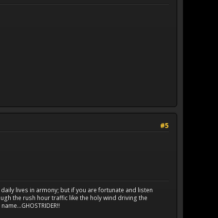
#5
aily lives in armony; but if you are fortunate and listen
h the rush hour traffic like the holy wind driving the
is name...GHOSTRIDER!!