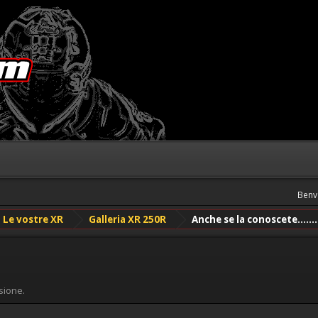
Benv
Le vostre XR
Galleria XR 250R
Anche se la conoscete.......
sione.