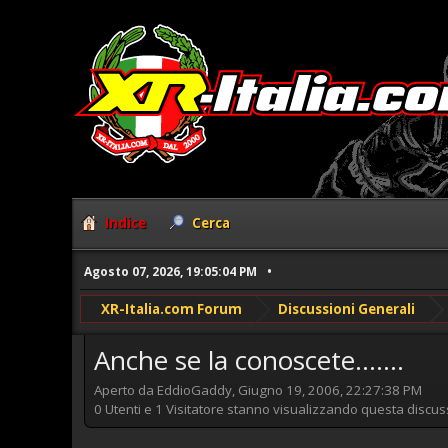
Indice
Cerca
Agosto 07, 2026, 19:05:04 PM
XR-Italia.com Forum
Discussioni Generali
Anche se la conoscete.......
Aperto da EddioGaddy, Giugno 19, 2006, 22:27:38 PM
0 Utenti e 1 Visitatore stanno visualizzando questa discus