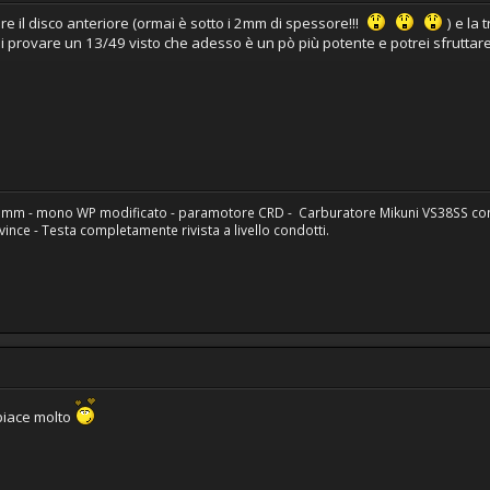
ire il disco anteriore (ormai è sotto i 2mm di spessore!!!
) e la 
provare un 13/49 visto che adesso è un pò più potente e potrei sfruttare 
43mm - mono WP modificato - paramotore CRD - Carburatore Mikuni VS38SS con 
ce - Testa completamente rivista a livello condotti.
 piace molto