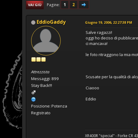
1
2
Pagine
VAI GIÙ
EddioGaddy
Giugno 19, 2006, 22:27:38 PM
Salve ragazzi!
oggi ho deciso di pubblicare
ci mancava!
le foto ritraggono la mia mot
Attrezzista
Scusate per la qualità di alcu
Messaggi: 899
Stay Back!!!
Ciaooo
Eddio
Posizione: Potenza
Registrato
XR400R "special" - Forke CR 