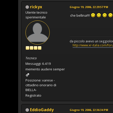
rickyx
Giugno 19, 2006, 22:29:57 PM
Utente tecnico
che bellina!!!!
sperimentale
da piccolo avevo un seggiolone alt
http://www.xr-italia.com/fo
Tecnico
Messaggi: 6.419
memento audere semper
Posizione: varese -
cittadino onorario di
BIELLA-
Registrato
EddioGaddy
Giugno 19, 2006, 22:36:34 PM