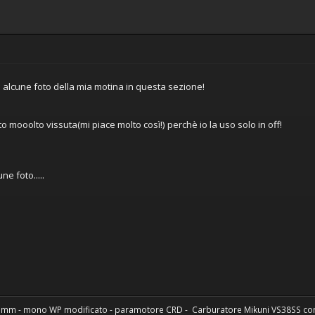
 alcune foto della mia motina in questa sezione!
o mooolto vissuta(mi piace molto così!) perchè io la uso solo in off!
ne foto.....
43mm - mono WP modificato - paramotore CRD - Carburatore Mikuni VS38SS con 