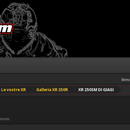
Benv
Le vostre XR
Galleria XR 250R
XR 250SM DI GIAGI
sione.