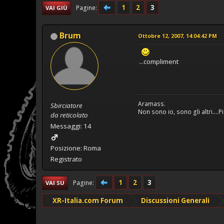
1
2
3
Pagine
VAI GIÙ
Brum
Ottobre 12, 2007, 14:04:42 PM
...compliment
Aramass.
Sbirciatore
Non sono io, sono gli altri....
da reticolato
Messaggi: 14
Posizione: Roma
Registrato
1
2
3
Pagine
VAI SU
XR-Italia.com Forum
Discussioni Generali