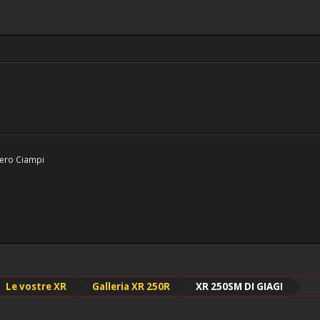
Piero Ciampi
Le vostre XR
Galleria XR 250R
XR 250SM DI GIAGI