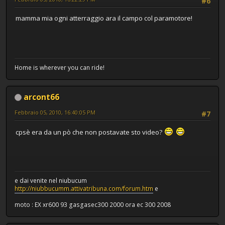
#6
mamma mia ogni atterraggio ara il campo col paramotore!
Home is wherever you can ride!
arcont66
Febbraio 05, 2010, 16:40:05 PM
#7
cpsè era da un pò che non postavate sto video?
e dai venite nel niubucum
http://niubbucumm.attivatribuna.com/forum.htm
e
moto : EX xr600 93 gasgasec300 2000 ora ec 300 2008