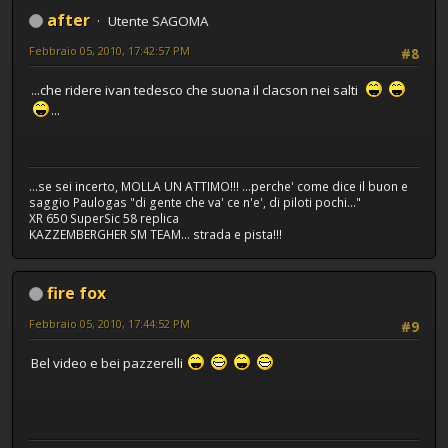
after
Utente SAGOMA
Febbraio 05, 2010, 17:42:57 PM
#8
...che ridere ivan tedesco che suona il clacson nei salti
...
...se sei incerto, MOLLA UN ATTIMO!!! ...perche' come dice il buon e
saggio Paulogas "di gente che va' ce n'e', di piloti pochi..."
XR 650 SuperSic 58 replica
KAZZEMBERGHER SM TEAM... strada e pista!!!
fire fox
Febbraio 05, 2010, 17:44:52 PM
#9
Bel video e bei pazzerelli