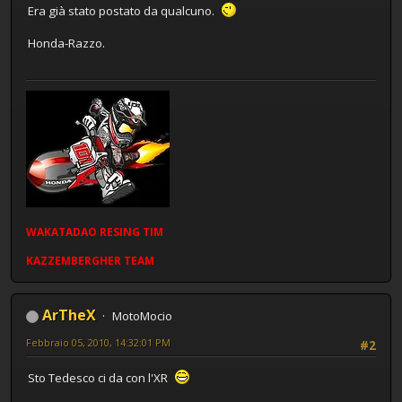
Era già stato postato da qualcuno.
Honda-Razzo.
WAKATADAO
RESING
TIM
KAZZEMBERGHER TEAM
ArTheX
MotoMocio
Febbraio 05, 2010, 14:32:01 PM
#2
Sto Tedesco ci da con l'XR