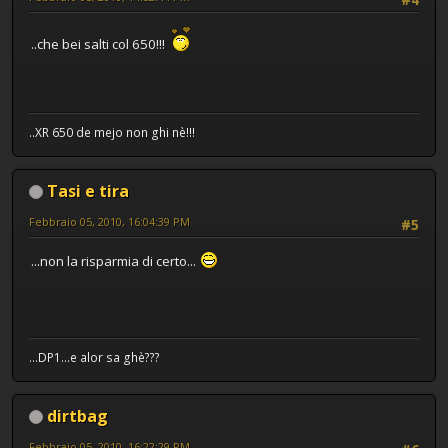
..che bei salti col 650!!!
..XR 650 de mejo non ghi nè!!!
Tasi e tira
Febbraio 05, 2010, 16:04:39 PM
#5
...non la risparmia di certo...
...DP1...e alor sa ghè???
dirtbag
Febbraio 05, 2010, 16:22:29 PM