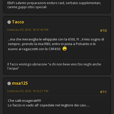
EllePi salento preparazioni enduro raid, serbatoi supplementari,
carene,guppi ottici speciali
Tacco
Febbraio 05, 2010, 18:47:44 PM
#10
...ma che meraviglia le whippate con la 650L !!! ...il mio sogno di
sempre...prendo la mia R80, entro in pista a Polcanto e le
suono ai ragazzetti con le CRF450
Il Tacco enologo ubriacone "a chi non beve vino Dio neghi anche
l'acqua"
mxa125
Febbraio 05, 2010, 19:25:21 PM
#11
Che salti esagerati!!!!!
Lo faccio io vado all' ospedale nel migliore dei casi.....