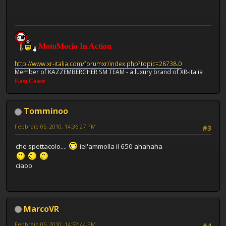
MotoMocio In Action
http://www.xr-italia.com/forumxr/index.php?topic=28738.0
Member of KAZZEMBERGHER SM TEAM - a luxury brand of XR-italia
East Coast
Tomminoo
Febbraio 05, 2010, 14:36:27 PM
#3
che spettacolo....
iel'ammolla il 650 ahahaha
ciaoo
MarcoVR
Febbraio 05, 2010, 14:52:44 PM
#4