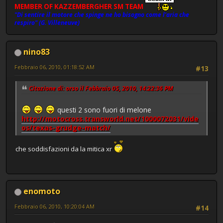
MEMBER OF KAZZEMBERGHER SM TEAM
"Di sentire il motore che spinge ne ho bisogno come l'aria che
respiro" (G. Villeneuve)
nino83
Febbraio 06, 2010, 01:18:52 AM
#13
Citazione di: orso il Febbraio 05, 2010, 14:22:36 PM
questi 2 sono fuori di melone
http://motocross.transworld.net/1000072031/vide
os/texas-grudge-match/
che soddisfazioni da la mitica xr
enomoto
Febbraio 06, 2010, 10:20:04 AM
#14