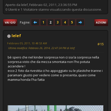
Aperto da lelef, Febbraio 02, 2011, 23:36:55 PM
0 Utenti e 1 Visitatore stanno visualizzando questa discussione.
1
2
3
4
5
Pagine
VAI GIÙ
AZIONI
lelef
Febbraio 05, 2011, 10:48:53 AM
#15
Ultima modifica
: Febbraio 26, 2014, 22:47:24 PM di lelef
bè spero che nel kinder sorpresa non ci sia la sorpresa nella
sorpresa visto che da mezza smontata non l'ho potuta
accendere !
ecco 2 foto da rivestita ci ho appoggiato su le plastiche tranne i
paramani giusto per vedere come si presenta..quasi come
mamma honda l'ha fatta