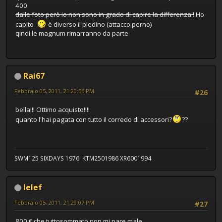
400
dalle foto però io non sono in grado di capire la differenza !
Ho
capito
è diverso il piedino (attacco perno)
qindi le magnum rimarranno da parte
Rai67
Febbraio 05, 2011, 21:20:56 PM
#26
bella!!! Ottimo acquisto!!!!
quanto l'hai pagata con tutto il corredo di accessori?
??
SWM125 SIXDAYS 1976 KTM2501986 XR6001994
lelef
Febbraio 05, 2011, 21:29:07 PM
#27
800 € che tuttosommato non mi pare male