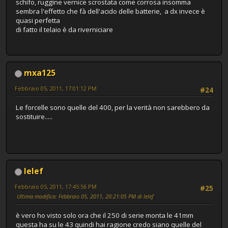
schifo, ruggine vernice scrostata come corrosa insomma
sembra l'effetto che fà dell'acido delle batterie, a dx invece è
quasi perfetta
di fatto il telaio è da riverniciare
mxa125
Febbraio 05, 2011, 17:01:12 PM
#24
Le forcelle sono quelle del 400, per la verità non sarebbero da
sostituire.....
lelef
Febbraio 05, 2011, 17:45:56 PM
#25
Ultima modifica
: Febbraio 05, 2011, 20:21:05 PM di lelef
è vero ho visto solo ora che il 250 di serie monta le 41mm
questa ha su le 43 quindi hai ragione credo siano quelle del