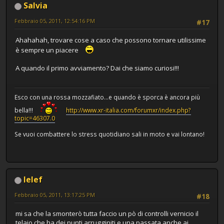
Salvia
Febbraio 05, 2011, 12:54:16 PM
#17
Ahahahah, trovare cose a caso che possono tornare utilissime
è sempre un piacere
A quando il primo avviamento? Dai che siamo curiosi!!!
Esco con una rossa mozzafiato...e quando è sporca è ancora più
bella!!!
http://www.xr-italia.com/forumxr/index.php?
topic=46307.0
Se vuoi combattere lo stress quotidiano sali in moto e vai lontano!
lelef
Febbraio 05, 2011, 13:17:25 PM
#18
mi sa che la smonterò tutta faccio un pò di controlli vernicio il
telaio che ha dei punti arrugginiti e una passata anche ai