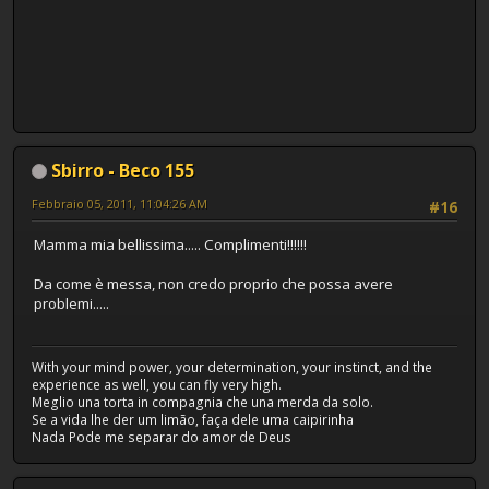
Sbirro - Beco 155
Febbraio 05, 2011, 11:04:26 AM
#16
Mamma mia bellissima..... Complimenti!!!!!!
Da come è messa, non credo proprio che possa avere
problemi.....
With your mind power, your determination, your instinct, and the
experience as well, you can fly very high.
Meglio una torta in compagnia che una merda da solo.
Se a vida lhe der um limão, faça dele uma caipirinha
Nada Pode me separar do amor de Deus