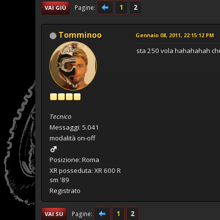
1
2
Pagine
VAI GIÙ
Tomminoo
Gennaio 08, 2011, 22:15:12 PM
sta 250 vola hahahahah che 
Tecnico
Messaggi: 5.041
modalità on-off
Posizione: Roma
XR posseduta: XR 600 R
sm '89
Registrato
1
2
Pagine
VAI SU