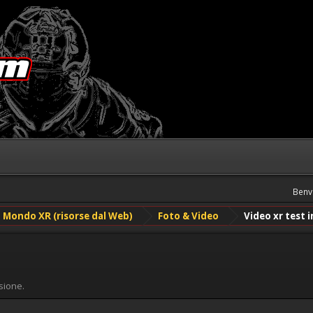
Benv
Mondo XR (risorse dal Web)
Foto & Video
Video xr test 
sione.