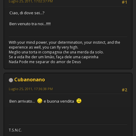
Luglio 25, 2011, 17:02:37 PM
#1
Ciao, di dove sei...?
Ben venuto tra noi...!!!!!
With your mind power, your determination, your instinct, and the
experience as well, you can fly very high.
Meglio una torta in compagnia che una merda da solo.
Se a vida lhe der um limão, faça dele uma caipirinha
Nada Pode me separar do amor de Deus
Cubanonano
Luglio 25, 2011, 17:36:38 PM
#2
Ben arrivato...
e buona vendita
T.S.N.C.