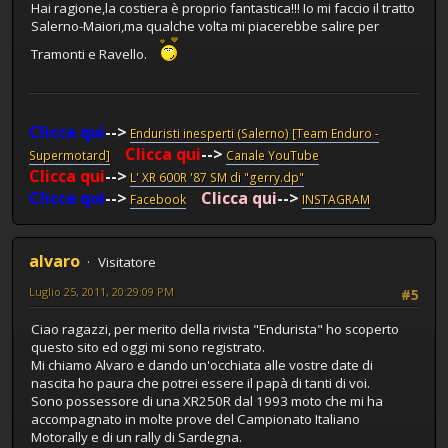
Hai ragione,la costiera è proprio fantastica!!! Io mi faccio il tratto
Salerno-Maiori,ma qualche volta mi piacerebbe salire per
Tramonti e Ravello.
Clicca qui
-->
Enduristi inesperti (Salerno) [Team Enduro -
Clicca qui
-->
Supermotard]
Canale YouTube
Clicca qui
-->
L' XR 600R '87 SM di "gerry.dp"
Clicca qui
-->
Clicca qui
-->
Facebook
INSTAGRAM
alvaro
Visitatore
Luglio 25, 2011, 20:29:09 PM
#5
Ciao ragazzi, per merito della rivista "Endurista" ho scoperto
questo sito ed oggi mi sono registrato.
Mi chiamo Alvaro e dando un'occhiata alle vostre date di
nascita ho paura che potrei essere il papà di tanti di voi.
Sono possessore di una XR250R dal 1993 moto che mi ha
accompagnato in molte prove del Campionato Italiano
Motorally e di un rally di Sardegna.