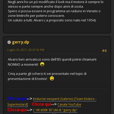
Negli anni ho un pò modificato il look ma il motore è sempre lo
stesso e parte sempre anche dopo anni di sosta.
Spero ci possa essere in programma un raduno in Veneto o
zone limitrofe per potervi conoscere.
Un saluto a tutti. Alvaro ( a proposito sono nato nel 1954)
gerry.dp
Luglio 25, 2011, 20:47:52 PM
#6
Alvaro ben arrivato,io sono dell'85 quindi potrei chiamarti
NONNO a momenti!
Cmq a parte gli scherzi ti sei presentato nel topic di
presentazione di Enomis!
Clicca qui
-->
Enduristi inesperti (Salerno) [Team Enduro -
Clicca qui
-->
Supermotard]
Canale YouTube
Clicca qui
-->
L' XR 600R '87 SM di "gerry.dp"