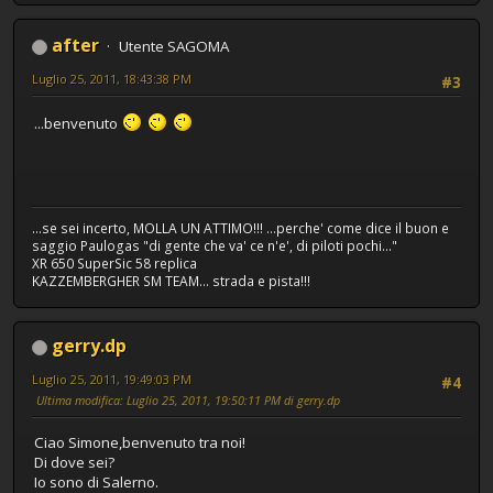
after
Utente SAGOMA
Luglio 25, 2011, 18:43:38 PM
#3
...benvenuto
...se sei incerto, MOLLA UN ATTIMO!!! ...perche' come dice il buon e
saggio Paulogas "di gente che va' ce n'e', di piloti pochi..."
XR 650 SuperSic 58 replica
KAZZEMBERGHER SM TEAM... strada e pista!!!
gerry.dp
Luglio 25, 2011, 19:49:03 PM
#4
Ultima modifica
: Luglio 25, 2011, 19:50:11 PM di gerry.dp
Ciao Simone,benvenuto tra noi!
Di dove sei?
Io sono di Salerno.