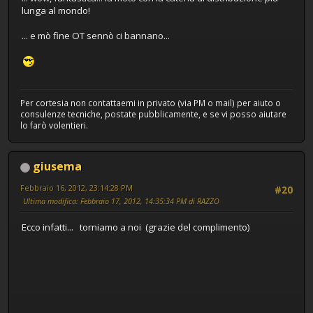
lunga al mondo!
... e mò fine OT sennò ci bannano...
Per cortesia non contattaemi in privato (via PM o mail) per aiuto o
consulenze tecniche, postate pubblicamente, e se vi posso aiutare
lo farò volentieri.
giusema
Febbraio 16, 2012, 23:14:28 PM
#20
Ultima modifica
: Febbraio 17, 2012, 14:35:34 PM di RAZZO
Ecco infatti... torniamo a noi (grazie del complimento)