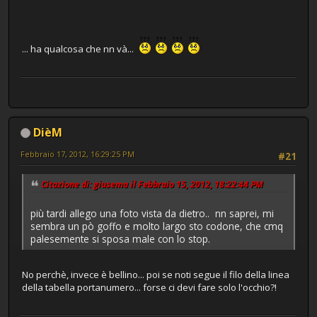
... ha qualcosa che nn và...
DièM
Febbraio 17, 2012, 16:29:25 PM
#21
Citazione di: giusema il Febbraio 15, 2012, 18:22:44 PM
più tardi allego una foto vista da dietro.. nn saprei, mi
sembra un pò goffo e molto largo sto codone, che cmq
palesemente si sposa male con lo stop.
No perchè, invece è bellino... poi se noti segue il filo della linea
della tabella portanumero... forse ci devi fare solo l'occhio?!