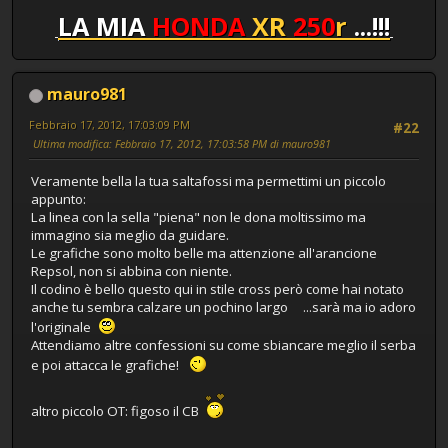
LA MIA
HONDA
XR
250
r
...!!!
mauro981
Febbraio 17, 2012, 17:03:09 PM
#22
Ultima modifica
: Febbraio 17, 2012, 17:03:58 PM di mauro981
Veramente bella la tua saltafossi ma permettimi un piccolo
appunto:
La linea con la sella "piena" non le dona moltissimo ma
immagino sia meglio da guidare.
Le grafiche sono molto belle ma attenzione all'arancione
Repsol, non si abbina con niente.
Il codino è bello questo qui in stile cross però come hai notato
anche tu sembra calzare un pochino largo ...sarà ma io adoro
l'originale
Attendiamo altre confessioni su come sbiancare meglio il serba
e poi attacca le grafiche!
altro piccolo OT: figoso il CB