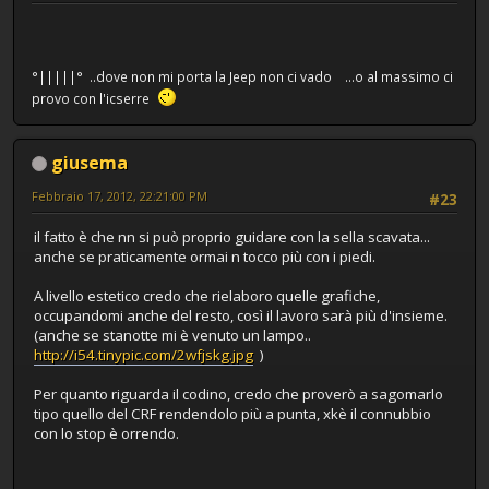
°|||||° ..dove non mi porta la Jeep non ci vado ...o al massimo ci
provo con l'icserre
giusema
Febbraio 17, 2012, 22:21:00 PM
#23
il fatto è che nn si può proprio guidare con la sella scavata...
anche se praticamente ormai n tocco più con i piedi.
A livello estetico credo che rielaboro quelle grafiche,
occupandomi anche del resto, così il lavoro sarà più d'insieme.
(anche se stanotte mi è venuto un lampo..
http://i54.tinypic.com/2wfjskg.jpg
)
Per quanto riguarda il codino, credo che proverò a sagomarlo
tipo quello del CRF rendendolo più a punta, xkè il connubbio
con lo stop è orrendo.