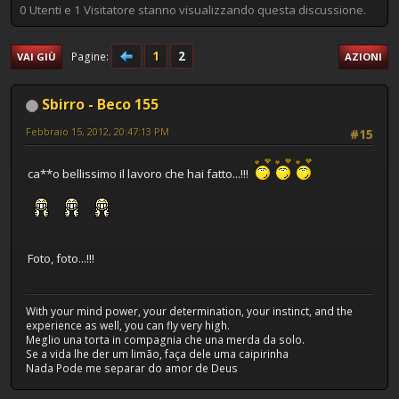
0 Utenti e 1 Visitatore stanno visualizzando questa discussione.
1
2
Pagine
VAI GIÙ
AZIONI
Sbirro - Beco 155
Febbraio 15, 2012, 20:47:13 PM
#15
ca**o bellissimo il lavoro che hai fatto...!!!
Foto, foto...!!!
With your mind power, your determination, your instinct, and the
experience as well, you can fly very high.
Meglio una torta in compagnia che una merda da solo.
Se a vida lhe der um limão, faça dele uma caipirinha
Nada Pode me separar do amor de Deus