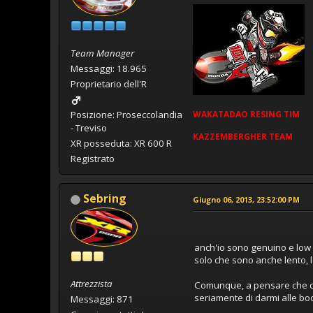
Team Manager
Messaggi: 18.965
Proprietario dell'R
WAKATADAO
RESING
TIM
Posizione: Proseccolandia
- Treviso
KAZZEMBERGHER TEAM
XR posseduta: XR 600 R
Registrato
Sebring
Giugno 06, 2013, 23:52:00 PM
anch'io sono genuino e low c
solo che sono anche lento, l
Attrezzista
Comunque, a pensare che c'
seriamente di darmi alle bocc
Messaggi: 871