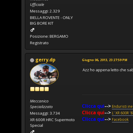
Ufficiale
Messaggi: 2.329
BIELLA ROVENTE - ONLY
BIG BORE KIT
Posizione: BERGAMO
Registrato
gerry.dp
Giugno 06, 2013, 23:27:59 PM
Azz ho appena letto che sa
Meccanico
Clicca qui
-->
Specializzato
Enduristi in
Clicca qui
-->
Messaggi: 3.734
L' XR 600R '
Clicca qui
-->
XR 600R HRC Supermoto
Facebook
Special