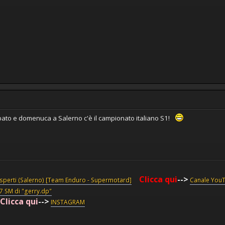
bato e domenuca a Salerno c'è il campionato italiano S1!
Clicca qui
-->
esperti (Salerno) [Team Enduro - Supermotard]
Canale You
87 SM di "gerry.dp"
Clicca qui
-->
INSTAGRAM