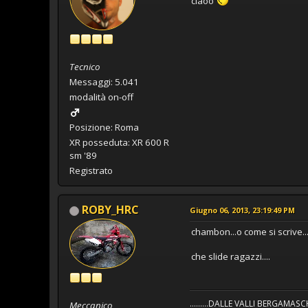
ciaoo
Tecnico
Messaggi: 5.041
modalità on-off
Posizione: Roma
XR posseduta: XR 600 R
sm '89
Registrato
ROBY_HRC
Giugno 06, 2013, 23:19:49 PM
chambon...o come si scrive...
che slide ragazzi....
.........DALLE VALLI BERGAMASC
Meccanico