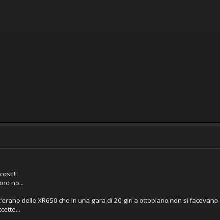
ost!!!
oro no...
erano delle XR650 che in una gara di 20 giri a ottobiano non si facevan
ette...