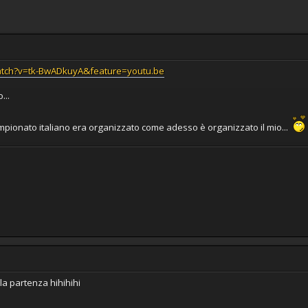
atch?v=tk-BwADkuyA&feature=youtu.be
...
 campionato italiano era organizzato come adesso è organizzato il mio...
la partenza hihihihi