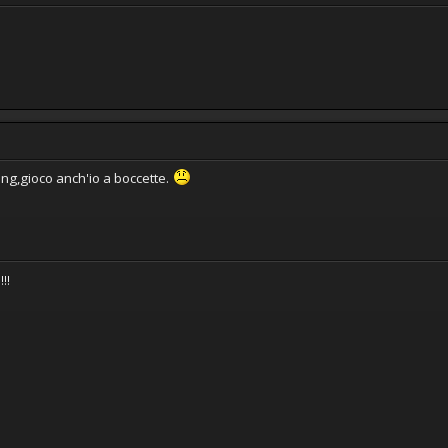
g,gioco anch'io a boccette.
!!!