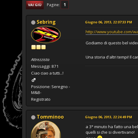
1
Pagine
VAI GIÙ
Sebring
Giugno 06, 2013, 22:07:33 PM
http://www.youtube.com/w
Godiamo di questo bel video
Una storia d'altri tempi! Il
Attrezzista
Messaggi: 871
Ciao ciao a tutti...!
Posizione: Seregno -
M&B-
Registrato
Tomminoo
Giugno 06, 2013, 22:24:49 PM
a 3° minuto ha fatto una bel
quelli si che si divertivano!