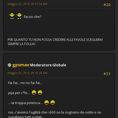
Maggio 02, 2015, 00:35:52 AM
#20
faccio che?
PER QUANTO TU NON POSSA CREDERE ALLE FAVOLE SCEGLIERAI
SEMPRE LA FOLLIA!
gpsmax
Moderatore Globale
Maggio 02, 2015, 09:41:28 AM
#21
fai fai... no no fai fai...
pija per c*lo...
... la troppa potenza...
noi, c'avemo l'agilità che i 600 se la sognano de notte e se
svegliano tutti sudati...