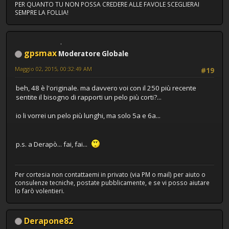
PER QUANTO TU NON POSSA CREDERE ALLE FAVOLE SCEGLIERAI
SEMPRE LA FOLLIA!
gpsmax
Moderatore Globale
Maggio 02, 2015, 00:32:49 AM
#19
beh, 48 è l'originale. ma davvero voi con il 250 più recente
sentite il bisogno di rapporti un pelo più corti?...
io li vorrei un pelo più lunghi, ma solo 5a e 6a...
p.s. a Derapò... fai, fai...
Per cortesia non contattaemi in privato (via PM o mail) per aiuto o
consulenze tecniche, postate pubblicamente, e se vi posso aiutare
lo farò volentieri.
Derapone82