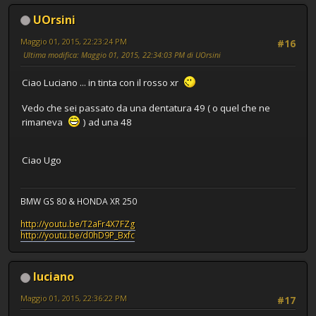
UOrsini
Maggio 01, 2015, 22:23:24 PM
#16
Ultima modifica
: Maggio 01, 2015, 22:34:03 PM di UOrsini
Ciao Luciano ... in tinta con il rosso xr
Vedo che sei passato da una dentatura 49 ( o quel che ne
rimaneva
) ad una 48
Ciao Ugo
BMW GS 80 & HONDA XR 250
http://youtu.be/T2aFr4X7FZg
http://youtu.be/d0hD9P_Bxfc
luciano
Maggio 01, 2015, 22:36:22 PM
#17