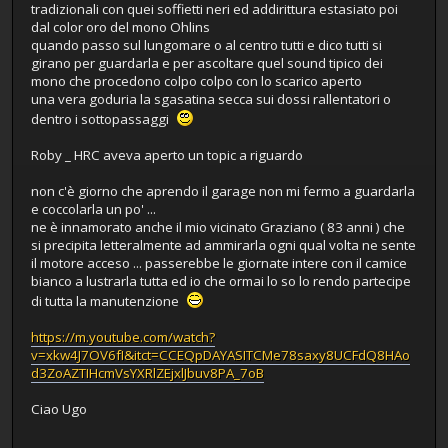
tradizionali con quei soffietti neri ed addirittura estasiato poi
dal color oro del mono Ohlins
quando passo sul lungomare o al centro tutti e dico tutti si
girano per guardarla e per ascoltare quel sound tipico dei
mono che procedono colpo colpo con lo scarico aperto
una vera goduria la sgasatina secca sui dossi rallentatori o
dentro i sottopassaggi
Roby _ HRC aveva aperto un topic a riguardo
non c'è giorno che aprendo il garage non mi fermo a guardarla
e coccolarla un po' ...
ne è innamorato anche il mio vicinato Graziano ( 83 anni ) che
si precipita letteralmente ad ammirarla ogni qual volta ne sente
il motore acceso ... passerebbe le giornate intere con il camice
bianco a lustrarla tutta ed io che ormai lo so lo rendo partecipe
di tutta la manutenzione
https://m.youtube.com/watch?
v=xkw4J7OV6fI&itct=CCEQpDAYASITCMe78saxy8UCFdQ8HAo
d3ZoAZTIHcmVsYXRlZEjxlJbuv8PA_7oB
Ciao Ugo