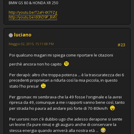
BMW GS 80 & HONDA XR 250
http://youtu.be/T2aFr4X7FZg
http://youtu.be/d0hD9P_Bxfc
luciano
Maggio 02, 2015, 15:11:08 PM
#23
Poi qualcuno magari mi spiega come riportare le citazioni
perchè ancora non ho capito
Per derapò: altro che troppa potenza ... è la trascuratezza dei 6
precedenti proprietari a ridurla così la mia piccola, in questo
stato l'ho presa!
Per gpsmax: mi sembrava che la 49 fosse l'originale e la avrei
ripresa da 49, comunque a me i rapporti vanno bene così, tanto
per strada ho paura ad andare più forte di 70-80km/h
Per uorsini: non c'è dubbio ugo che adesso derapone si sente
un leone (fa pure rima) e gli auguro anche di conservare la
stessa energia quando arriverà alla nostra età ...