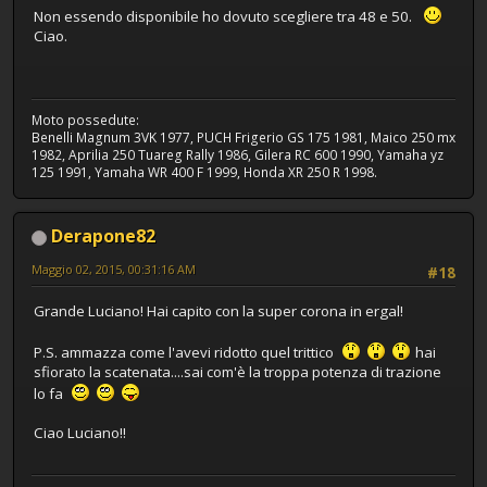
Non essendo disponibile ho dovuto scegliere tra 48 e 50.
Ciao.
Moto possedute:
Benelli Magnum 3VK 1977, PUCH Frigerio GS 175 1981, Maico 250 mx
1982, Aprilia 250 Tuareg Rally 1986, Gilera RC 600 1990, Yamaha yz
125 1991, Yamaha WR 400 F 1999, Honda XR 250 R 1998.
Derapone82
Maggio 02, 2015, 00:31:16 AM
#18
Grande Luciano! Hai capito con la super corona in ergal!
P.S. ammazza come l'avevi ridotto quel trittico
hai
sfiorato la scatenata....sai com'è la troppa potenza di trazione
lo fa
Ciao Luciano!!