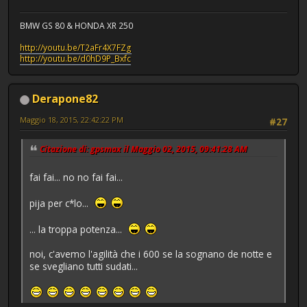
BMW GS 80 & HONDA XR 250
http://youtu.be/T2aFr4X7FZg
http://youtu.be/d0hD9P_Bxfc
Derapone82
Maggio 18, 2015, 22:42:22 PM
#27
Citazione di: gpsmax il Maggio 02, 2015, 09:41:28 AM
fai fai... no no fai fai...
pija per c*lo...
... la troppa potenza...
noi, c'avemo l'agilità che i 600 se la sognano de notte e
se svegliano tutti sudati...