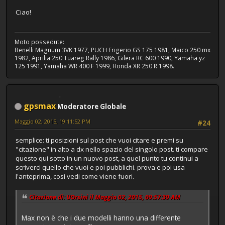
Ciao!
Moto possedute:
Benelli Magnum 3VK 1977, PUCH Frigerio GS 175 1981, Maico 250 mx
1982, Aprilia 250 Tuareg Rally 1986, Gilera RC 600 1990, Yamaha yz
125 1991, Yamaha WR 400 F 1999, Honda XR 250 R 1998.
gpsmax
Moderatore Globale
Maggio 02, 2015, 19:11:52 PM
#24
semplice: ti posizioni sul post che vuoi citare e premi su
"citazione" in alto a dx nello spazio del singolo post. ti compare
questo qui sotto in un nuovo post, a quel punto tu continui a
scriverci quello che vuoi e poi pubblichi. prova e poi usa
l'anteprima, così vedi come viene fuori.
Citazione di: UOrsini il Maggio 02, 2015, 09:57:39 AM
Max non è che i due modelli hanno una differente