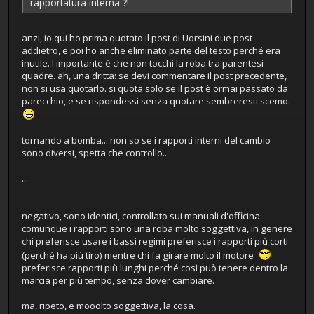
rapportatura interna ?!
anzi, io qui ho prima quotato il post di Uorsini due post
addietro, e poi ho anche eliminato parte del testo perché era
inutile. l'importante è che non tocchi la roba tra parentesi
quadre. ah, una dritta: se devi commentare il post precedente,
non si usa quotarlo. si quota solo se il post è ormai passato da
parecchio, e se rispondessi senza quotare sembreresti scemo.
tornando a bomba... non so se i rapporti interni del cambio
sono diversi, spetta che controllo...
...
negativo, sono identici, controllato sui manuali d'officina.
comunque i rapporti sono una roba molto soggettiva, in genere
chi preferisce usare i bassi regimi preferisce i rapporti più corti
(perché ha più tiro) mentre chi fa girare molto il motore
preferisce rapporti più lunghi perché così può tenere dentro la
marcia per più tempo, senza dover cambiare.
ma, ripeto, e mooolto soggettiva, la cosa.