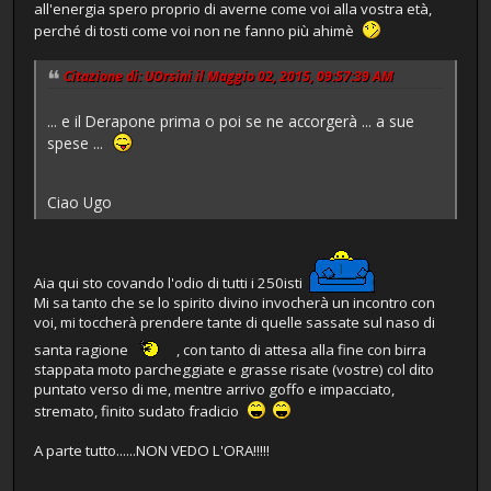
all'energia spero proprio di averne come voi alla vostra età,
perché di tosti come voi non ne fanno più ahimè
Citazione di: UOrsini il Maggio 02, 2015, 09:57:39 AM
... e il Derapone prima o poi se ne accorgerà ... a sue
spese ...
Ciao Ugo
Aia qui sto covando l'odio di tutti i 250isti
Mi sa tanto che se lo spirito divino invocherà un incontro con
voi, mi toccherà prendere tante di quelle sassate sul naso di
santa ragione
, con tanto di attesa alla fine con birra
stappata moto parcheggiate e grasse risate (vostre) col dito
puntato verso di me, mentre arrivo goffo e impacciato,
stremato, finito sudato fradicio
A parte tutto......NON VEDO L'ORA!!!!!