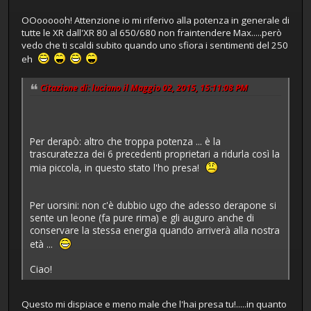
OOoooooh! Attenzione io mi riferivo alla potenza in generale di
tutte le XR dall'XR 80 al 650/680 non fraintendere Max.....però
vedo che ti scaldi subito quando uno sfiora i sentimenti del 250
eh
Citazione di: luciano il Maggio 02, 2015, 15:11:08 PM
Per derapò: altro che troppa potenza ... è la
trascuratezza dei 6 precedenti proprietari a ridurla così la
mia piccola, in questo stato l'ho presa!
Per uorsini: non c'è dubbio ugo che adesso derapone si
sente un leone (fa pure rima) e gli auguro anche di
conservare la stessa energia quando arriverà alla nostra
età ...
Ciao!
Questo mi dispiace e meno male che l'hai presa tu!.....in quanto