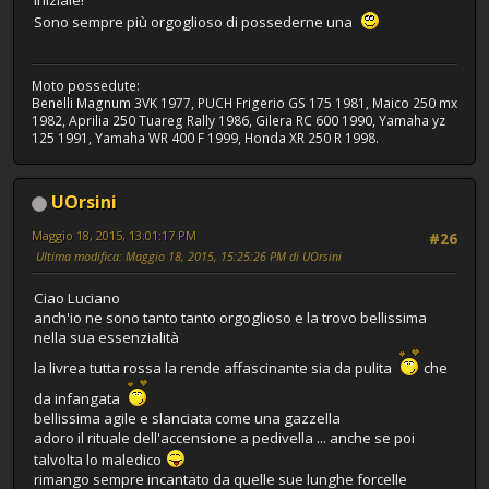
iniziale!
Sono sempre più orgoglioso di possederne una
Moto possedute:
Benelli Magnum 3VK 1977, PUCH Frigerio GS 175 1981, Maico 250 mx
1982, Aprilia 250 Tuareg Rally 1986, Gilera RC 600 1990, Yamaha yz
125 1991, Yamaha WR 400 F 1999, Honda XR 250 R 1998.
UOrsini
Maggio 18, 2015, 13:01:17 PM
#26
Ultima modifica
: Maggio 18, 2015, 15:25:26 PM di UOrsini
Ciao Luciano
anch'io ne sono tanto tanto orgoglioso e la trovo bellissima
nella sua essenzialità
la livrea tutta rossa la rende affascinante sia da pulita
che
da infangata
bellissima agile e slanciata come una gazzella
adoro il rituale dell'accensione a pedivella ... anche se poi
talvolta lo maledico
rimango sempre incantato da quelle sue lunghe forcelle