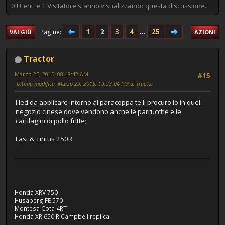
0 Utenti e 1 Visitatore stanno visualizzando questa discussione.
1
2
3
4
...
25
Pagine
VAI GIÙ
AZIONI
Tractor
Marzo 25, 2015, 08:48:42 AM
#15
Ultima modifica
: Marzo 29, 2015, 19:23:04 PM di Tractor
I led da applicare intorno al paracoppa te li procuro io in quel
negozio cinese dove vendono anche le parrucche e le
cartilagini di pollo fritte;
Fast & Tintus 250R
Honda XRV 750
Husaberg FE 570
Montesa Cota 4RT
Honda XR 650 R Campbell replica