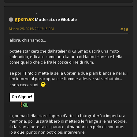
gpsmax
Moderatore Globale
Marzo 25, 2015, 20:47:18 PM
#16
allora, chiariamoci...
potete star certi che dall'atelier di GPSmax uscirà una moto
splendida, efficace come una katana di Hattori Hanzo e bella
come quello che c'è fra le cosce di Heidi Klum.
se poi il Tinto ci mette la sella Corbin a due piani bianca e nera, i
led intorno al paracoppa e le fiamme adesive sul serbatoio...
sono caxxi suoi
io, prima di rilasciare l'opera d'arte, la fotograferò a imperitura
memoria. poi lui sarà libero di metterci le frange alle manopole,
il clacson a peretta e il paracolpi manubrio in pelo di montone.
io a quel punto non potrò più intervenire