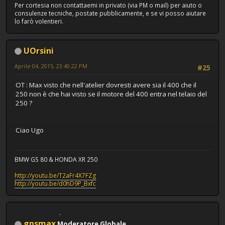
Per cortesia non contattaemi in privato (via PM o mail) per aiuto o
consulenze tecniche, postate pubblicamente, e se vi posso aiutare
lo farò volentieri.
UOrsini
Aprile 04, 2015, 23:40:22 PM
#25
OT : Max visto che nell'atelier dovresti avere sia il 400 che il
250 non è che hai visto se il motore del 400 entra nel telaio del
250 ?
Ciao Ugo
BMW GS 80 & HONDA XR 250
http://youtu.be/T2aFr4X7FZg
http://youtu.be/d0hD9P_Bxfc
gpsmax
Moderatore Globale