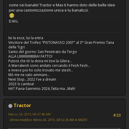
come sei banale! Tractor e Max ti hanno doto delle belle idee
per una castomizzazione unica e tu banalizzi.
D.M.L
lei la esce, lui la entra
Vincitore del Trofeo "PISTONASSO 2007" al 3° Gran Premio Tana
delle Tigri
Santo del giorno: San Penetrato da Tergo
ALLA LIIIIIIIIIIIIIIBBIA! FATTO!
Putost che tò la dona mi tovi la Gilera...
A Marrakesh sono andato cercando il Fesh Fesh...
e invece poi ho solo trovato me stesh...
Mò me ne vato ammare...
Next Stop...2022 I've a dream
2023 Si cambia!
HAT Pavia-Sanremo 2024, fatta ma...Mah!
Tractor
Marzo 26, 2015, 08:47:48 AM
#20
Ultima modifica
: Marzo 26, 2015, 08:52:26 AM di RAZZO