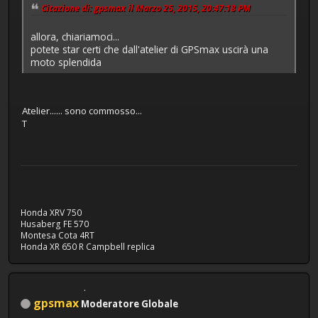
Citazione di: gpsmax il Marzo 25, 2015, 20:47:18 PM
allora, chiariamoci...
potete star certi che dall'atelier di GPSmax uscirà una
moto splendida
Atelier...... sono commosso...
T
Honda XRV 750
Husaberg FE 570
Montesa Cota 4RT
Honda XR 650 R Campbell replica
gpsmax
Moderatore Globale