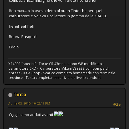
combaciano...immagino che voi farete il contrario!
Beh max...io lo avevo detto al buon Tinto che per quel
carburatore ci voleva il collettore in gomma della XR400...
heheheehheh
Buona Pasqua!!
Eddio
XR400R "special" - Forke CR 43mm - mono WP modificato -
paramotore CRD - Carburatore Mikuni VS38SS con pompa di
ripresa - Kit A-Loop - Scarico completo homemade con terminsle
Leovince - Testa completamente rivista a livello condotti.
Tinto
Aprile 05, 2015, 16:52:19 PM
#28
Oggi siamo andati avanti