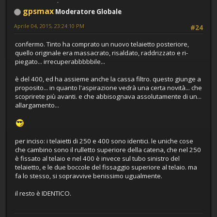
gpsmax
Moderatore Globale
Aprile 04, 2015, 23:24:10 PM
#24
confermo. Tinto ha comprato un nuovo telaietto posteriore,
quello originale era massacrato, risaldato, raddrizzato e ri-
piegato... irrecuperabbbbbile...
è del 400, ed ha assieme anche la cassa filtro. questo giunge a
proposito... in quanto l'aspirazione vedrà una certa novità... che
scoprirete più avanti. e che abbisognava assolutamente di un...
allargamento...
per inciso: i telaietti di 250 e 400 sono identici. le uniche cose
che cambino sono il rulletto superiore della catena, che nel 250
è fissato al telaio e nel 400 è invece sul tubo sinistro del
telaietto, e le due boccole del fissaggio superiore al telaio. ma
fa lo stesso, si sopravvive benissimo ugualmente.
il resto è IDENTICO.