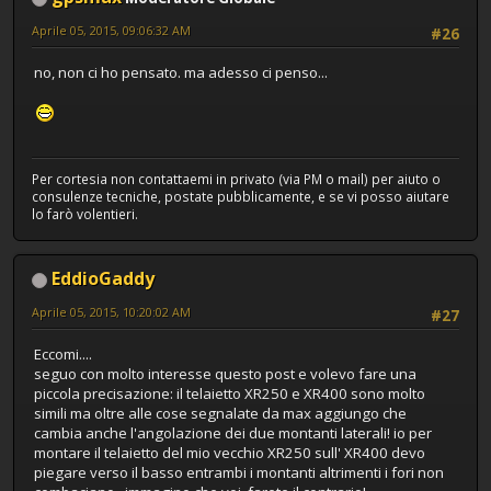
Aprile 05, 2015, 09:06:32 AM
#26
no, non ci ho pensato. ma adesso ci penso...
Per cortesia non contattaemi in privato (via PM o mail) per aiuto o
consulenze tecniche, postate pubblicamente, e se vi posso aiutare
lo farò volentieri.
EddioGaddy
Aprile 05, 2015, 10:20:02 AM
#27
Eccomi....
seguo con molto interesse questo post e volevo fare una
piccola precisazione: il telaietto XR250 e XR400 sono molto
simili ma oltre alle cose segnalate da max aggiungo che
cambia anche l'angolazione dei due montanti laterali! io per
montare il telaietto del mio vecchio XR250 sull' XR400 devo
piegare verso il basso entrambi i montanti altrimenti i fori non