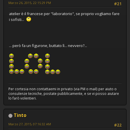
Marzo 26, 2015, 22:15:29 PM
#21
atelier è il francese per "laboratorio", se proprio vogliamo fare
i sofisti...
... però fa un figurone, buttato lì... nevvero?...
Per cortesia non contattaemi in privato (via PM o mail) per aiuto o
consulenze tecniche, postate pubblicamente, e se vi posso aiutare
lo farò volentieri.
Tinto
Marzo 27, 2015, 07:16:32 AM
#22