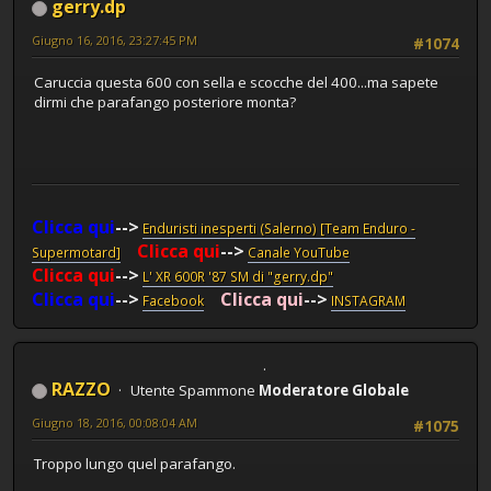
gerry.dp
Giugno 16, 2016, 23:27:45 PM
#1074
Caruccia questa 600 con sella e scocche del 400...ma sapete
dirmi che parafango posteriore monta?
Clicca qui
-->
Enduristi inesperti (Salerno) [Team Enduro -
Clicca qui
-->
Supermotard]
Canale YouTube
Clicca qui
-->
L' XR 600R '87 SM di "gerry.dp"
Clicca qui
-->
Clicca qui
-->
Facebook
INSTAGRAM
RAZZO
Utente Spammone
Moderatore Globale
Giugno 18, 2016, 00:08:04 AM
#1075
Troppo lungo quel parafango.