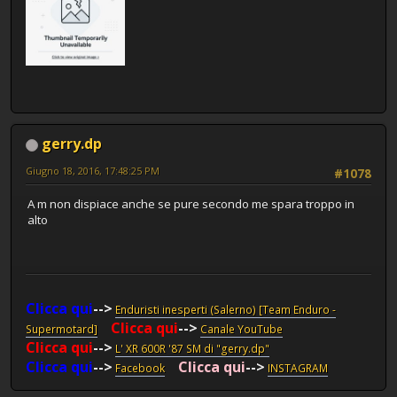
gerry.dp
Giugno 18, 2016, 17:48:25 PM
#1078
A m non dispiace anche se pure secondo me spara troppo in
alto
Clicca qui
-->
Enduristi inesperti (Salerno) [Team Enduro -
Clicca qui
-->
Supermotard]
Canale YouTube
Clicca qui
-->
L' XR 600R '87 SM di "gerry.dp"
Clicca qui
-->
Clicca qui
-->
Facebook
INSTAGRAM