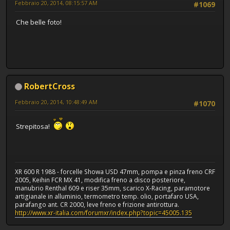
Febbraio 20, 2014, 08:15:57 AM
#1069
Che belle foto!
RobertCross
Febbraio 20, 2014, 10:48:49 AM
#1070
Strepitosa!
XR 600 R 1988 - forcelle Showa USD 47mm, pompa e pinza freno CRF
2005, Keihin FCR MX 41, modifica freno a disco posteriore,
manubrio Renthal 609 e riser 35mm, scarico X-Racing, paramotore
artigianale in alluminio, termometro temp. olio, portafaro USA,
parafango ant. CR 2000, leve freno e frizione antirottura.
http://www.xr-italia.com/forumxr/index.php?topic=45005.135