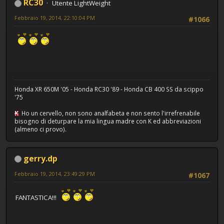
RC30
Utente LightWeight
Febbraio 19, 2014, 22:10:04 PM
#1066
Honda XR 650M '05 - Honda RC30 '89 - Honda CB 400 SS da scippo
'75
K
Ho un cervello, non sono analfabeta e non sento l'irrefrenabile
bisogno di deturpare la mia lingua madre con K ed abbreviazioni
(almeno ci provo).
gerry.dp
Febbraio 19, 2014, 23:49:29 PM
#1067
FANTASTICA!!!