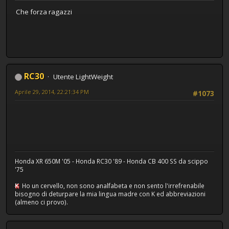
Che forza ragazzi
RC30
Utente LightWeight
Aprile 29, 2014, 22:21:34 PM
#1073
Honda XR 650M '05 - Honda RC30 '89 - Honda CB 400 SS da scippo
'75
K
Ho un cervello, non sono analfabeta e non sento l'irrefrenabile
bisogno di deturpare la mia lingua madre con K ed abbreviazioni
(almeno ci provo).