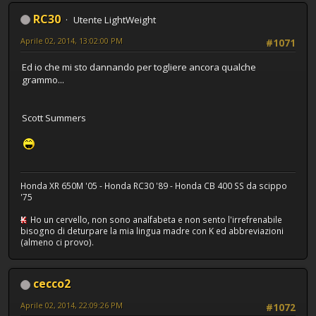
RC30
Utente LightWeight
Aprile 02, 2014, 13:02:00 PM
#1071
Ed io che mi sto dannando per togliere ancora qualche
grammo...
Scott Summers
Honda XR 650M '05 - Honda RC30 '89 - Honda CB 400 SS da scippo
'75
K
Ho un cervello, non sono analfabeta e non sento l'irrefrenabile
bisogno di deturpare la mia lingua madre con K ed abbreviazioni
(almeno ci provo).
cecco2
Aprile 02, 2014, 22:09:26 PM
#1072