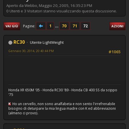
Aperto da Webbo, Maggio 20, 2005, 16:35:23 PM
0 Utenti e 3 Visitatori stanno visualizzando questa discussione.
1
...
70
71
72
Pagine
VAI GIÙ
AZIONI
RC30
Utente LightWeight
Gennaio 30, 2014, 20:40:44 PM
#1065
Honda XR 650M '05 - Honda RC30 '89 - Honda CB 400 SS da scippo
'75
K
Ho un cervello, non sono analfabeta e non sento l'irrefrenabile
bisogno di deturpare la mia lingua madre con K ed abbreviazioni
(almeno ci provo).