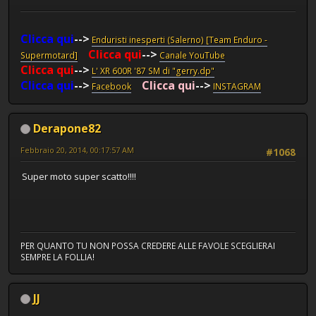
Clicca qui
-->
Enduristi inesperti (Salerno) [Team Enduro -
Clicca qui
-->
Supermotard]
Canale YouTube
Clicca qui
-->
L' XR 600R '87 SM di "gerry.dp"
Clicca qui
-->
Clicca qui
-->
Facebook
INSTAGRAM
Derapone82
Febbraio 20, 2014, 00:17:57 AM
#1068
Super moto super scatto!!!!
PER QUANTO TU NON POSSA CREDERE ALLE FAVOLE SCEGLIERAI
SEMPRE LA FOLLIA!
JJ