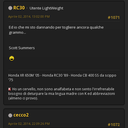
RC30
Utente LightWeight
Aprile 02, 2014, 13:02:00 PM
#1071
Ed io che mi sto dannando per togliere ancora qualche
grammo...
Scott Summers
Honda XR 650M '05 - Honda RC30 '89 - Honda CB 400 SS da scippo
'75
K
Ho un cervello, non sono analfabeta e non sento l'irrefrenabile
bisogno di deturpare la mia lingua madre con K ed abbreviazioni
(almeno ci provo).
cecco2
Aprile 02, 2014, 22:09:26 PM
#1072