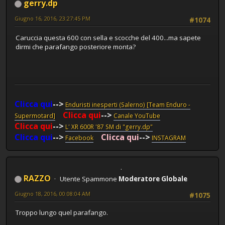
gerry.dp
Giugno 16, 2016, 23:27:45 PM
#1074
Caruccia questa 600 con sella e scocche del 400...ma sapete
dirmi che parafango posteriore monta?
Clicca qui
-->
Enduristi inesperti (Salerno) [Team Enduro -
Clicca qui
-->
Supermotard]
Canale YouTube
Clicca qui
-->
L' XR 600R '87 SM di "gerry.dp"
Clicca qui
-->
Clicca qui
-->
Facebook
INSTAGRAM
RAZZO
Utente Spammone
Moderatore Globale
Giugno 18, 2016, 00:08:04 AM
#1075
Troppo lungo quel parafango.