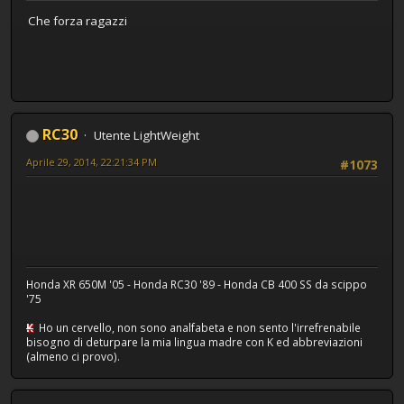
Che forza ragazzi
RC30
Utente LightWeight
Aprile 29, 2014, 22:21:34 PM
#1073
Honda XR 650M '05 - Honda RC30 '89 - Honda CB 400 SS da scippo
'75
K
Ho un cervello, non sono analfabeta e non sento l'irrefrenabile
bisogno di deturpare la mia lingua madre con K ed abbreviazioni
(almeno ci provo).