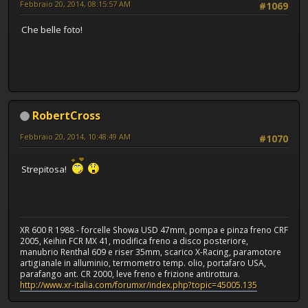
Febbraio 20, 2014, 08:15:57 AM
#1069
Che belle foto!
RobertCross
Febbraio 20, 2014, 10:48:49 AM
#1070
Strepitosa!
XR 600 R 1988 - forcelle Showa USD 47mm, pompa e pinza freno CRF
2005, Keihin FCR MX 41, modifica freno a disco posteriore,
manubrio Renthal 609 e riser 35mm, scarico X-Racing, paramotore
artigianale in alluminio, termometro temp. olio, portafaro USA,
parafango ant. CR 2000, leve freno e frizione antirottura.
http://www.xr-italia.com/forumxr/index.php?topic=45005.135