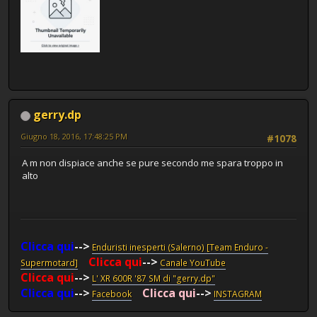
gerry.dp
Giugno 18, 2016, 17:48:25 PM
#1078
A m non dispiace anche se pure secondo me spara troppo in
alto
Clicca qui
-->
Enduristi inesperti (Salerno) [Team Enduro -
Clicca qui
-->
Supermotard]
Canale YouTube
Clicca qui
-->
L' XR 600R '87 SM di "gerry.dp"
Clicca qui
-->
Clicca qui
-->
Facebook
INSTAGRAM