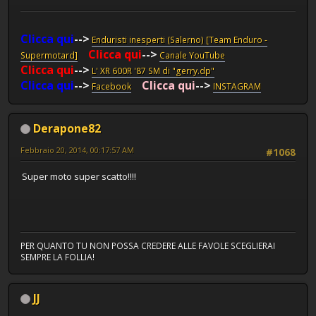
Clicca qui
-->
Enduristi inesperti (Salerno) [Team Enduro -
Clicca qui
-->
Supermotard]
Canale YouTube
Clicca qui
-->
L' XR 600R '87 SM di "gerry.dp"
Clicca qui
-->
Clicca qui
-->
Facebook
INSTAGRAM
Derapone82
Febbraio 20, 2014, 00:17:57 AM
#1068
Super moto super scatto!!!!
PER QUANTO TU NON POSSA CREDERE ALLE FAVOLE SCEGLIERAI
SEMPRE LA FOLLIA!
JJ