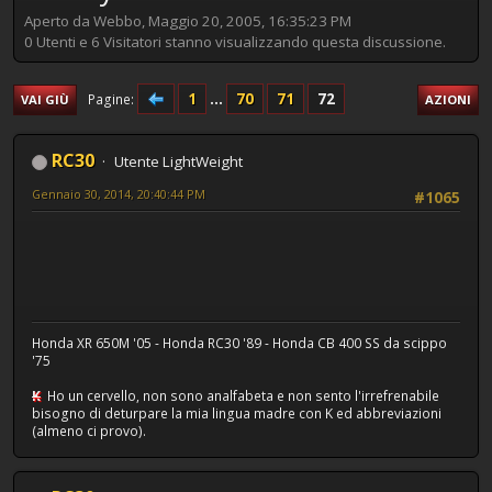
Aperto da Webbo, Maggio 20, 2005, 16:35:23 PM
0 Utenti e 6 Visitatori stanno visualizzando questa discussione.
1
...
70
71
72
Pagine
VAI GIÙ
AZIONI
RC30
Utente LightWeight
Gennaio 30, 2014, 20:40:44 PM
#1065
Honda XR 650M '05 - Honda RC30 '89 - Honda CB 400 SS da scippo
'75
K
Ho un cervello, non sono analfabeta e non sento l'irrefrenabile
bisogno di deturpare la mia lingua madre con K ed abbreviazioni
(almeno ci provo).