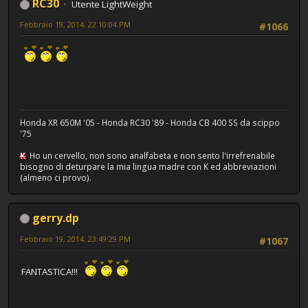
RC30
Utente LightWeight
Febbraio 19, 2014, 22:10:04 PM
#1066
Honda XR 650M '05 - Honda RC30 '89 - Honda CB 400 SS da scippo
'75
K
Ho un cervello, non sono analfabeta e non sento l'irrefrenabile
bisogno di deturpare la mia lingua madre con K ed abbreviazioni
(almeno ci provo).
gerry.dp
Febbraio 19, 2014, 23:49:29 PM
#1067
FANTASTICA!!!