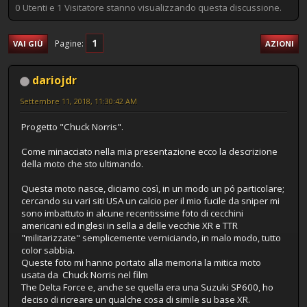
0 Utenti e 1 Visitatore stanno visualizzando questa discussione.
1
Pagine
VAI GIÙ
AZIONI
dariojdr
Settembre 11, 2018, 11:30:42 AM
Progetto "Chuck Norris".
Come minacciato nella mia presentazione ecco la descrizione
della moto che sto ultimando.
Questa moto nasce, diciamo così, in un modo un pó particolare;
cercando su vari siti USA un calcio per il mio fucile da sniper mi
sono imbattuto in alcune recentissime foto di cecchini
americani ed inglesi in sella a delle vecchie XR e TTR
"militarizzate" semplicemente verniciando, in malo modo, tutto
color sabbia.
Queste foto mi hanno portato alla memoria la mitica moto
usata da Chuck Norris nel film
The Delta Force e, anche se quella era una Suzuki SP600, ho
deciso di ricreare un qualche cosa di simile su base XR.