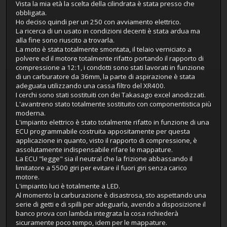
Vista la mia età la scelta della cilindrata è stata presso che
obbligata.
Ho deciso quindi per un 250 con avviamento elettrico.
La ricerca di un usato in condizioni decenti è stata ardua ma
alla fine sono riuscito a trovarla.
La moto è stata totalmente smontata, il telaio verniciato a
polvere ed il motore totalmente rifatto portando il rapporto di
compressione a 12:1, i condotti sono stati lavorati in funzione
di un carburatore da 36mm, la parte di aspirazione è stata
adeguata utilizzando una cassa filtro del XR400.
I cerchi sono stati sostituiti con dei Takasago excel anodizzati.
L'avantreno stato totalmente sostituito con componentistica più
moderna.
L'impianto elettrico è stato totalmente rifatto in funzione di una
ECU programmabile costruita appositamente per questa
applicazione in quanto, visto il rapporto di compressione, è
assolutamente indispensabile rifare le mappature.
La ECU "legge" sia il neutral che la frizione abbassando il
limitatore a 5500 giri per evitare il fuori giri senza carico
motore.
L'impianto luci è totalmente a LED.
Al momento la carburazione è disastrosa, sto aspettando una
serie di getti e di spilli per adeguarla, avendo a disposizione il
banco prova con lambda integrata la cosa richiederà
sicuramente poco tempo, idem per le mappature.