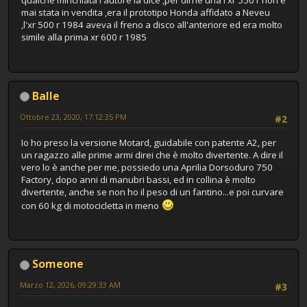
qualche minchiata l'autore la dice ,per dirne una l'xr 550 r non è
mai stata in vendita ,era il prototipo Honda affidato a Neveu
,l'xr 500 r 1984 aveva il freno a disco all'anteriore ed era molto
simile alla prima xr 600 r 1985
Balle
Ottobre 23, 2020, 17:12:35 PM
#2
Io ho preso la versione Motard, guidabile con patente A2, per
un ragazzo alle prime armi direi che è molto divertente. A dire il
vero lo è anche per me, possiedo una Aprilia Dorsoduro 750
Factory, dopo anni di manubri bassi, ed in collina è molto
divertente, anche se non ho il peso di un fantino...e poi curvare
con 60 kg di motocicletta in meno
Someone
Marzo 12, 2026, 09:29:33 AM
#3