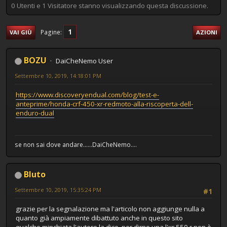
0 Utenti e 1 Visitatore stanno visualizzando questa discussione.
1
Pagine
VAI GIÙ
AZIONI
BOZU
DaiCheNemo User
Settembre 10, 2019, 14:18:01 PM
https://www.discoveryendual.com/blog/test-e-
anteprime/honda-crf-450-xr-redmoto-alla-riscoperta-dell-
enduro-dual
se non sai dove andare......DaiCheNemo....
Bluto
Settembre 10, 2019, 15:35:24 PM
#1
grazie per la segnalazione ma l'articolo non aggiunge nulla a
quanto già ampiamente dibattuto anche in questo sito