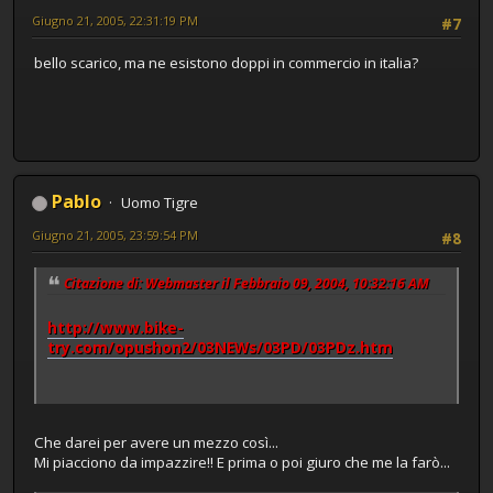
Giugno 21, 2005, 22:31:19 PM
#7
bello scarico, ma ne esistono doppi in commercio in italia?
Pablo
Uomo Tigre
Giugno 21, 2005, 23:59:54 PM
#8
Citazione di: Webmaster il Febbraio 09, 2004, 10:32:16 AM
http://www.bike-
try.com/opushon2/03NEWs/03PD/03PDz.htm
Che darei per avere un mezzo così...
Mi piacciono da impazzire!! E prima o poi giuro che me la farò...