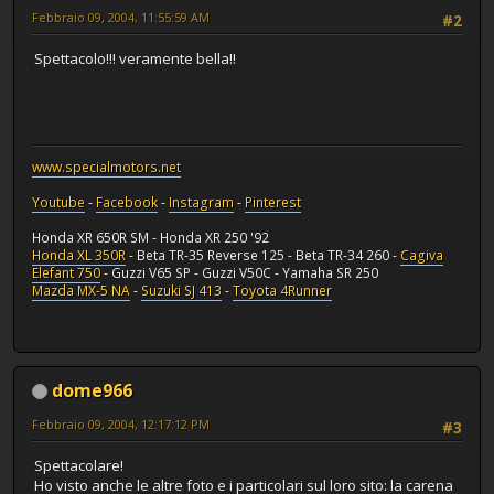
Febbraio 09, 2004, 11:55:59 AM
#2
Spettacolo!!! veramente bella!!
www.specialmotors.net
Youtube
-
Facebook
-
Instagram
-
Pinterest
Honda XR 650R SM - Honda XR 250 '92
Honda XL 350R
- Beta TR-35 Reverse 125 - Beta TR-34 260 -
Cagiva
Elefant 750
- Guzzi V65 SP - Guzzi V50C - Yamaha SR 250
Mazda MX-5 NA
-
Suzuki SJ 413
-
Toyota 4Runner
dome966
Febbraio 09, 2004, 12:17:12 PM
#3
Spettacolare!
Ho visto anche le altre foto e i particolari sul loro sito: la carena