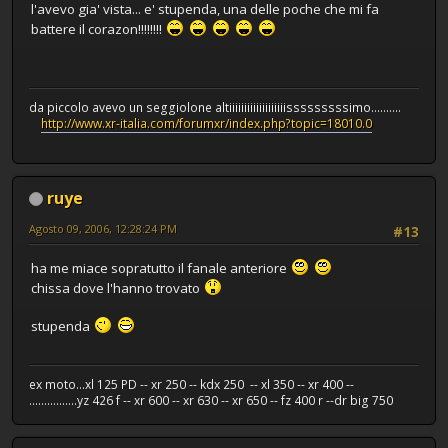
l'avevo gia' vista... e' stupenda, una delle poche che mi fa
battere il corazon!!!!!!!!
da piccolo avevo un seggiolone altiiiiiiiiiiiiiiiiiiisssssssssimo..........
http://www.xr-italia.com/forumxr/index.php?topic=18010.0
ruye
Agosto 09, 2006, 12:28:24 PM
#13
ha me miace sopratutto il fanale anteriore
chissa dove l'hanno trovato
stupenda
ex moto...xl 125 PD -- xr 250 -- kdx 250 -- xl 350 -- xr 400 --
................yz 426 f -- xr 600 -- xr 630 -- xr 650 -- fz 400 r --dr big 750