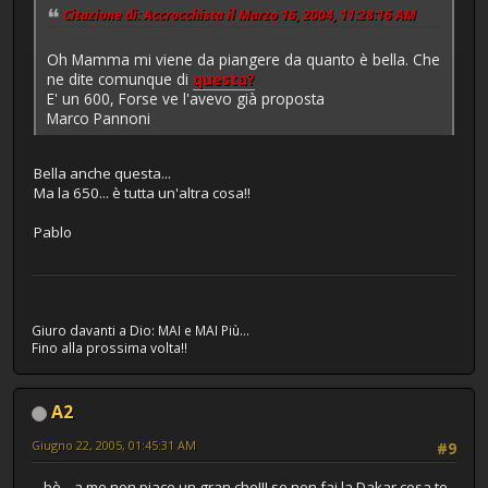
Citazione di: Accrocchista il Marzo 16, 2004, 11:28:16 AM
Oh Mamma mi viene da piangere da quanto è bella. Che
ne dite comunque di
questa?
E' un 600, Forse ve l'avevo già proposta
Marco Pannoni
Bella anche questa...
Ma la 650... è tutta un'altra cosa!!
Pablo
Giuro davanti a Dio: MAI e MAI Più...
Fino alla prossima volta!!
A2
Giugno 22, 2005, 01:45:31 AM
#9
...bè... a me non piace un gran che!!! se non fai la Dakar cosa te