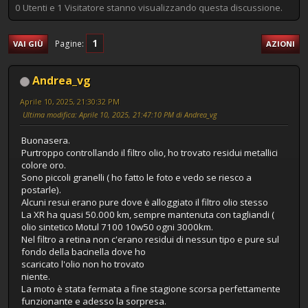
0 Utenti e 1 Visitatore stanno visualizzando questa discussione.
1
Pagine
VAI GIÙ
AZIONI
Andrea_vg
Aprile 10, 2025, 21:30:32 PM
Ultima modifica
: Aprile 10, 2025, 21:47:10 PM di Andrea_vg
Buonasera.
Purtroppo controllando il filtro olio, ho trovato residui metallici
colore oro.
Sono piccoli granelli ( ho fatto le foto e vedo se riesco a
postarle).
Alcuni resui erano pure dove ė alloggiato il filtro olio stesso
La XR ha quasi 50.000 km, sempre mantenuta con tagliandi (
olio sintetico Motul 7100 10w50 ogni 3000km.
Nel filtro a retina non c'erano residui di nessun tipo e pure sul
fondo della bacinella dove ho
scaricato l'olio non ho trovato
niente.
La moto è stata fermata a fine stagione scorsa perfettamente
funzionante e adesso la sorpresa.