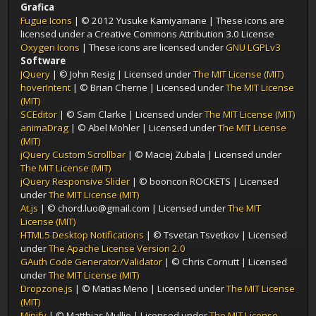
Grafica
Fugue Icons
| © 2012 Yusuke Kamiyamane | These icons are
licensed under a Creative Commons Attribution 3.0 License
Oxygen Icons
| These icons are licensed under
GNU LGPLv3
Software
JQuery
| © John Resig | Licensed under
The MIT License (MIT)
hoverIntent
| © Brian Cherne | Licensed under
The MIT License
(MIT)
SCEditor
| © Sam Clarke | Licensed under
The MIT License (MIT)
animaDrag
| © Abel Mohler | Licensed under
The MIT License
(MIT)
jQuery Custom Scrollbar
| © Maciej Zubala | Licensed under
The MIT License (MIT)
jQuery Responsive Slider
| © booncon ROCKETS | Licensed
under
The MIT License (MIT)
At.js
| © chord.luo@gmail.com | Licensed under
The MIT
License (MIT)
HTML5 Desktop Notifications
| © Tsvetan Tsvetkov | Licensed
under
The Apache License Version 2.0
GAuth Code Generator/Validator
| © Chris Cornutt | Licensed
under
The MIT License (MIT)
Dropzone.js
| © Matias Meno | Licensed under
The MIT License
(MIT)
Minify
| © Matthias Mullie | Licensed under
The MIT License