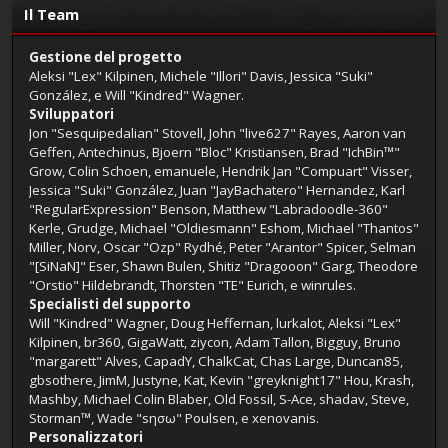
Il Team
Gestione del progetto
Aleksi "Lex" Kilpinen, Michele "Illori" Davis, Jessica "Suki"
González, e Will "Kindred" Wagner.
Sviluppatori
Jon "Sesquipedalian" Stovell, John "live627" Rayes, Aaron van
Geffen, Antechinus, Bjoern "Bloc" Kristiansen, Brad "IchBin™"
Grow, Colin Schoen, emanuele, Hendrik Jan "Compuart" Visser,
Jessica "Suki" González, Juan "JayBachatero" Hernandez, Karl
"RegularExpression" Benson, Matthew "Labradoodle-360"
Kerle, Grudge, Michael "Oldiesmann" Eshom, Michael "Thantos"
Miller, Norv, Oscar "Ozp" Rydhé, Peter "Arantor" Spicer, Selman
"[SiNaN]" Eser, Shawn Bulen, Shitiz "Dragooon" Garg, Theodore
"Orstio" Hildebrandt, Thorsten "TE" Eurich, e winrules.
Specialisti del supporto
Will "Kindred" Wagner, Doug Heffernan, lurkalot, Aleksi "Lex"
Kilpinen, br360, GigaWatt, ziycon, Adam Tallon, Bigguy, Bruno
"margarett" Alves, CapadY, ChalkCat, Chas Large, Duncan85,
gbsothere, JimM, Justyne, Kat, Kevin "greyknight17" Hou, Krash,
Mashby, Michael Colin Blaber, Old Fossil, S-Ace, shadav, Steve,
Storman™, Wade "sησω" Poulsen, e xenovanis.
Personalizzatori