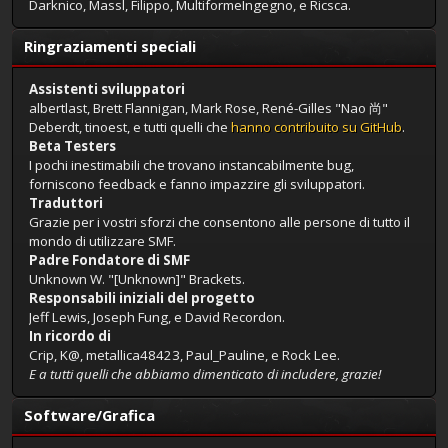
Darknico, Massl, Filippo, MultiformeIngegno, e Ricsca.
Ringraziamenti speciali
Assistenti sviluppatori
albertlast, Brett Flannigan, Mark Rose, René-Gilles "Nao 尚"
Deberdt, tinoest, e tutti quelli che
hanno contribuito su GitHub
.
Beta Testers
I pochi inestimabili che trovano instancabilmente bug,
forniscono feedback e fanno impazzire gli sviluppatori.
Traduttori
Grazie per i vostri sforzi che consentono alle persone di tutto il
mondo di utilizzare SMF.
Padre Fondatore di SMF
Unknown W. "[Unknown]" Brackets.
Responsabili iniziali del progetto
Jeff Lewis, Joseph Fung, e David Recordon.
In ricordo di
Crip, K@, metallica48423, Paul_Pauline, e Rock Lee.
E a tutti quelli che abbiamo dimenticato di includere, grazie!
Software/Grafica