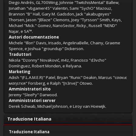
Diego Andrés, GL700Wing, Johnnie "TwitchisMental" Ballew,
Jonathan "vbgamer45" Valentin, Sami "SychO" Mazouz,
Brannon "B" Hall, Gary M. Gadsdon, Jack "akabugeyes"
Thorsen, Jason "JBlaze" Clemons, Joey "Tyrsson" Smith, Kays,
Michael "Mick." Gomez, NanoSector, Ricky., Russell "NEND"
Najar, e SA™.
Autori documentazione
Michele "Illori" Davis, Irisado, AngelinaBelle, Chainy, Graeme
Spence, e Joshua "groundup" Dickerson.
Traduttori
Nikola "Dzonny" Novaković, m4z, Francisco "d3vcho"
Domínguez, Robert Monden, e Relyana.
Marketing
Adish "(F.L.A.M.E.R)" Patel, Bryan "Runic" Deakin, Marcus "cσσкιє
мσηѕтєя" Forsberg, e Ralph "[n3rve]" Otowo.
Amministratori sito
Jeremy "SleePy" Darwood.
Amministratori server
Derek Schwab, Michael Johnson, e Liroy van Hoewijk.
Traduzione Italiana
Traduzione Italiana